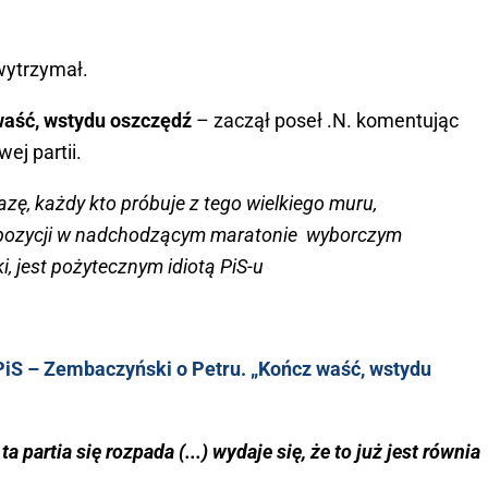
wytrzymał.
waść, wstydu oszczędź
– zaczął poseł .N. komentując
ej partii.
azę, każdy kto próbuje z tego wielkiego muru,
pozycji w nadchodzącym maratonie wyborczym
, jest pożytecznym idiotą PiS-u
iS – Zembaczyński o Petru. „Kończ waść, wstydu
ta partia się rozpada (...) wydaje się, że to już jest równia