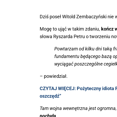
Dziś poseł Witold Zembaczyński nie 
Mogę to ująć w takim zdaniu,
kończ 
słowa Ryszarda Petru o tworzeniu now
Powtarzam od kilku dni taką fr
fundamentu będącego bazą o
wyciągać poszczególne cegiełki
– powiedział.
CZYTAJ WIĘCEJ: Pożyteczny idiota P
oszczędź”
Tam wojna wewnętrzna jest ogromna,
pochyła