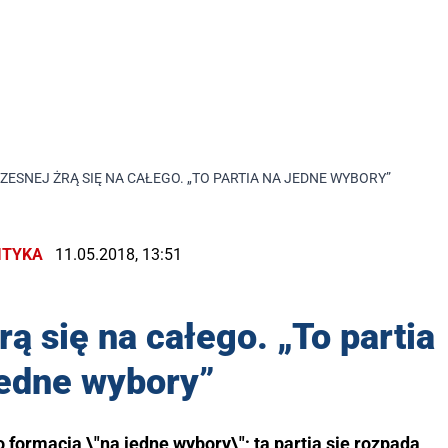
ESNEJ ŻRĄ SIĘ NA CAŁEGO. „TO PARTIA NA JEDNE WYBORY”
ITYKA
11.05.2018, 13:51
 się na całego. „To partia
jedne wybory”
formacja \"na jedne wybory\"; ta partia się rozpada,