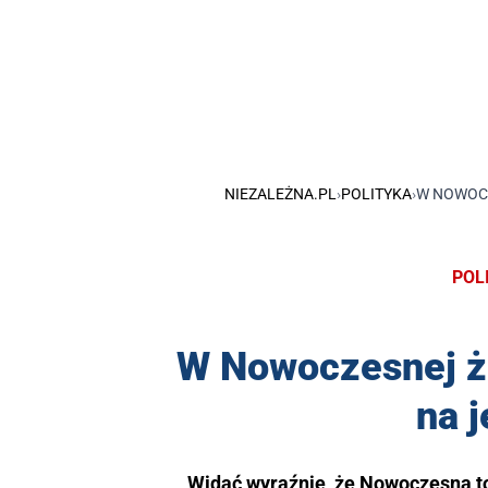
NIEZALEŻNA.PL
›
POLITYKA
›
W NOWOCZ
POL
W Nowoczesnej żrą
na 
Widać wyraźnie, że Nowoczesna to 