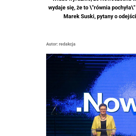
wydaje się, że to \"równia pochyła\
Marek Suski, pytany o odejśc
Autor:
redakcja