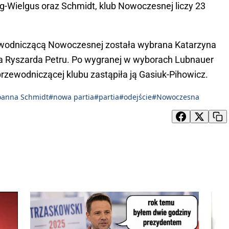
g-Wielgus oraz Schmidt, klub Nowoczesnej liczy 23
zewodniczącą Nowoczesnej została wybrana Katarzyna
a Ryszarda Petru. Po wygranej w wyborach Lubnauer
rzewodniczącej klubu zastąpiła ją Gasiuk-Pihowicz.
oanna Schmidt
#nowa partia
#partia
#odejście
#Nowoczesna