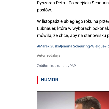
Ryszarda Petru. Po odejściu Scheurin
posłów.
W listopadzie ubiegłego roku na pr
Lubnauer, która w wyborach pokonał
mówiła, że chce, aby na stanowisku p
#Marek Suski
#Joanna Scheuring-Wielgus
#J
Autor:
redakcja
Źródło: niezalezna.pl, PAP
HUMOR