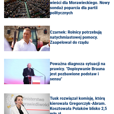
wieści dla Morawieckiego. Nowy
sondaż poparcia dla partii
politycznych
Czarnek: Rolnicy potrzebują
natychmiastowej pomocy.
Zaapelował do rządu
Poważna diagnoza sytuacji na
prawicy. "Dopisywanie Brauna
jest pozbawione podstaw i
sensu"
Tusk rozwiązał komisję, którą
kierowała Gregorczyk-Abram.
Kosztowała Polaków blisko 2,5
mln zł