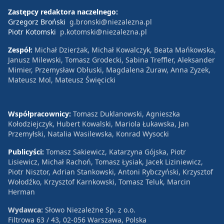
Zastępcy redaktora naczelnego:
Grzegorz Broński
g.bronski@niezalezna.pl
Piotr Kotomski
p.kotomski@niezalezna.pl
Zespół:
Michał Dzierżak, Michał Kowalczyk, Beata Mańkowska,
Janusz Milewski, Tomasz Grodecki, Sabina Treffler, Aleksander
Mimier, Przemysław Obłuski, Magdalena Żuraw, Anna Zyzek,
Mateusz Mol, Mateusz Święcicki
Współpracownicy:
Tomasz Duklanowski, Agnieszka
Kołodziejczyk, Hubert Kowalski, Mariola Łukawska, Jan
Przemyłski, Natalia Wasilewska, Konrad Wysocki
Publicyści:
Tomasz Sakiewicz, Katarzyna Gójska, Piotr
Lisiewicz, Michał Rachoń, Tomasz Łysiak, Jacek Liziniewicz,
Piotr Nisztor, Adrian Stankowski, Antoni Rybczyński, Krzysztof
Wołodźko, Krzysztof Karnkowski, Tomasz Teluk, Marcin
Herman
Wydawca:
Słowo Niezależne Sp. z o.o.
Filtrowa 63 / 43, 02-056 Warszawa, Polska