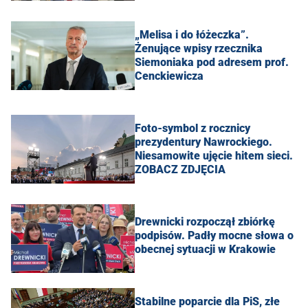
„Melisa i do łóżeczka”.
Żenujące wpisy rzecznika
Siemoniaka pod adresem prof.
Cenckiewicza
Foto-symbol z rocznicy
prezydentury Nawrockiego.
Niesamowite ujęcie hitem sieci.
ZOBACZ ZDJĘCIA
Drewnicki rozpoczął zbiórkę
podpisów. Padły mocne słowa o
obecnej sytuacji w Krakowie
Stabilne poparcie dla PiS, złe