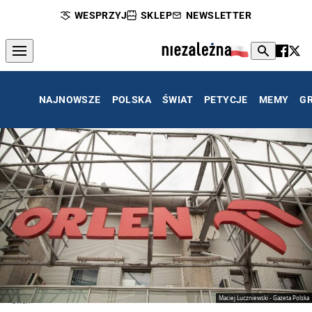
WESPRZYJ
SKLEP
NEWSLETTER
NAJNOWSZE
POLSKA
ŚWIAT
PETYCJE
MEMY
G
Maciej Luczniewski - Gazeta Polska
Orlen