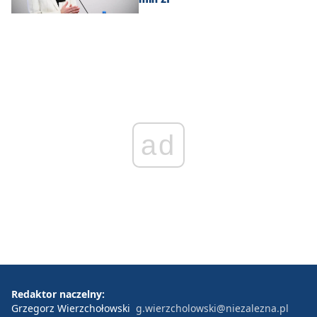
ad
Redaktor naczelny:
Grzegorz Wierzchołowski
g.wierzcholowski@niezalezna.pl