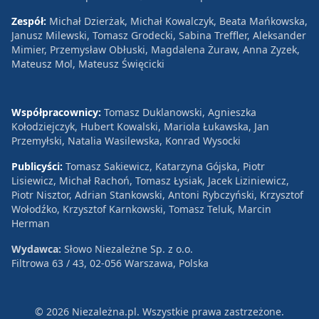
Zespół:
Michał Dzierżak, Michał Kowalczyk, Beata Mańkowska,
Janusz Milewski, Tomasz Grodecki, Sabina Treffler, Aleksander
Mimier, Przemysław Obłuski, Magdalena Żuraw, Anna Zyzek,
Mateusz Mol, Mateusz Święcicki
Współpracownicy:
Tomasz Duklanowski, Agnieszka
Kołodziejczyk, Hubert Kowalski, Mariola Łukawska, Jan
Przemyłski, Natalia Wasilewska, Konrad Wysocki
Publicyści:
Tomasz Sakiewicz, Katarzyna Gójska, Piotr
Lisiewicz, Michał Rachoń, Tomasz Łysiak, Jacek Liziniewicz,
Piotr Nisztor, Adrian Stankowski, Antoni Rybczyński, Krzysztof
Wołodźko, Krzysztof Karnkowski, Tomasz Teluk, Marcin
Herman
Wydawca:
Słowo Niezależne Sp. z o.o.
Filtrowa 63 / 43, 02-056 Warszawa, Polska
© 2026 Niezależna.pl. Wszystkie prawa zastrzeżone.