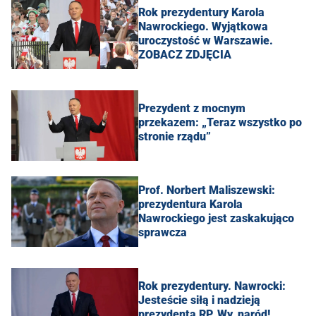
Rok prezydentury Karola
Nawrockiego. Wyjątkowa
uroczystość w Warszawie.
ZOBACZ ZDJĘCIA
Prezydent z mocnym
przekazem: „Teraz wszystko po
stronie rządu”
Prof. Norbert Maliszewski:
prezydentura Karola
Nawrockiego jest zaskakująco
sprawcza
Rok prezydentury. Nawrocki:
Jesteście siłą i nadzieją
prezydenta RP. Wy, naród!