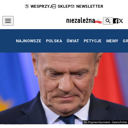
WESPRZYJ
SKLEP
NEWSLETTER
NAJNOWSZE
POLSKA
ŚWIAT
PETYCJE
MEMY
G
fot. Zbigniew Kaczmarek - Gazeta Polska
Donald Tusk