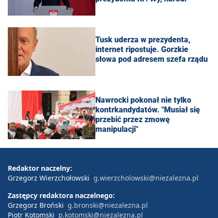
Tusk uderza w prezydenta,
internet ripostuje. Gorzkie
słowa pod adresem szefa rządu
Nawrocki pokonał nie tylko
kontrkandydatów. "Musiał się
przebić przez zmowę
manipulacji"
Redaktor naczelny:
Grzegorz Wierzchołowski
g.wierzcholowski@niezalezna.pl
Zastępcy redaktora naczelnego:
Grzegorz Broński
g.bronski@niezalezna.pl
Piotr Kotomski
p.kotomski@niezalezna.pl