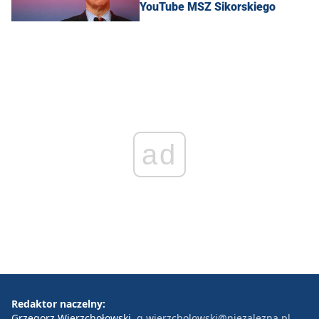
YouTube MSZ Sikorskiego
ad
Redaktor naczelny:
Grzegorz Wierzchołowski
g.wierzcholowski@niezalezna.pl