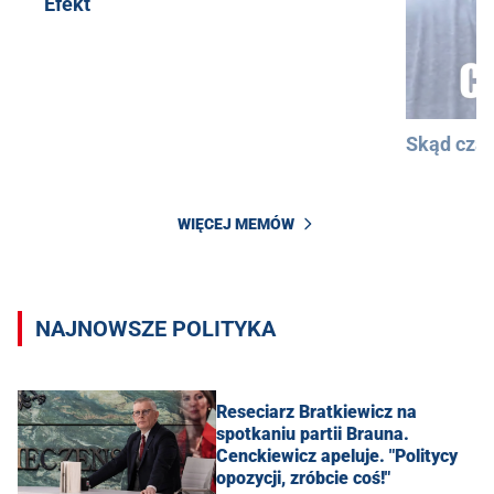
Efekt
Skąd cza
WIĘCEJ MEMÓW
NAJNOWSZE POLITYKA
Reseciarz Bratkiewicz na
spotkaniu partii Brauna.
Cenckiewicz apeluje. "Politycy
opozycji, zróbcie coś!"