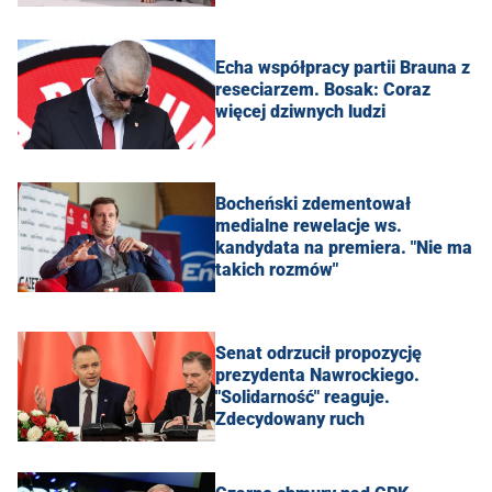
Echa współpracy partii Brauna z
reseciarzem. Bosak: Coraz
więcej dziwnych ludzi
Bocheński zdementował
medialne rewelacje ws.
kandydata na premiera. "Nie ma
takich rozmów"
Senat odrzucił propozycję
prezydenta Nawrockiego.
"Solidarność" reaguje.
Zdecydowany ruch