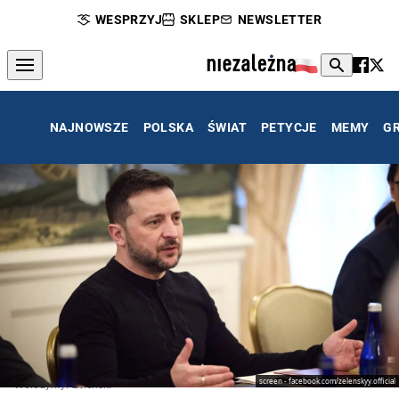
WESPRZYJ
SKLEP
NEWSLETTER
NAJNOWSZE
POLSKA
ŚWIAT
PETYCJE
MEMY
G
screen - facebook.com/zelenskyy.official
Wołodymyr Zełenski