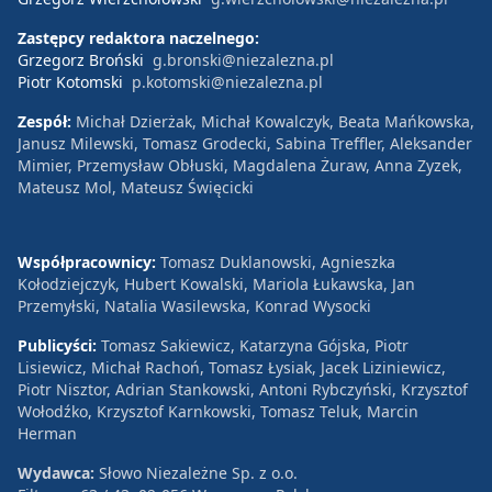
Zastępcy redaktora naczelnego:
Grzegorz Broński
g.bronski@niezalezna.pl
Piotr Kotomski
p.kotomski@niezalezna.pl
Zespół:
Michał Dzierżak, Michał Kowalczyk, Beata Mańkowska,
Janusz Milewski, Tomasz Grodecki, Sabina Treffler, Aleksander
Mimier, Przemysław Obłuski, Magdalena Żuraw, Anna Zyzek,
Mateusz Mol, Mateusz Święcicki
Współpracownicy:
Tomasz Duklanowski, Agnieszka
Kołodziejczyk, Hubert Kowalski, Mariola Łukawska, Jan
Przemyłski, Natalia Wasilewska, Konrad Wysocki
Publicyści:
Tomasz Sakiewicz, Katarzyna Gójska, Piotr
Lisiewicz, Michał Rachoń, Tomasz Łysiak, Jacek Liziniewicz,
Piotr Nisztor, Adrian Stankowski, Antoni Rybczyński, Krzysztof
Wołodźko, Krzysztof Karnkowski, Tomasz Teluk, Marcin
Herman
Wydawca:
Słowo Niezależne Sp. z o.o.