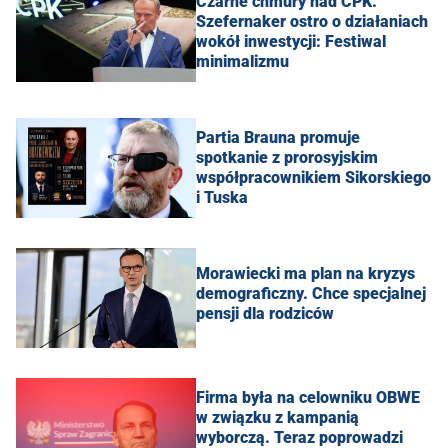
Czarne chmury nad CPK.
Szefernaker ostro o działaniach
wokół inwestycji: Festiwal
minimalizmu
Partia Brauna promuje
spotkanie z prorosyjskim
współpracownikiem Sikorskiego
i Tuska
Morawiecki ma plan na kryzys
demograficzny. Chce specjalnej
pensji dla rodziców
Firma była na celowniku OBWE
w związku z kampanią
wyborczą. Teraz poprowadzi