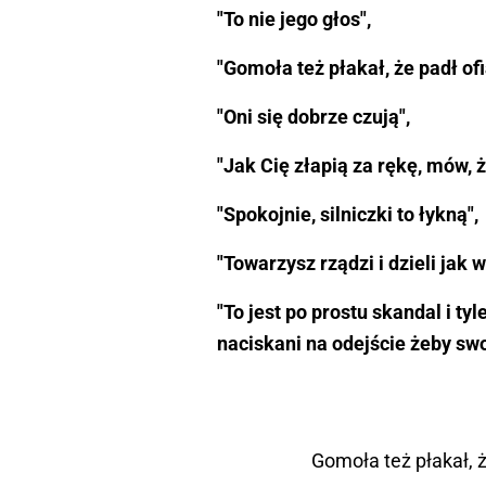
"To nie jego głos",
"Gomoła też płakał, że padł of
"Oni się dobrze czują",
"Jak Cię złapią za rękę, mów, ż
"Spokojnie, silniczki to łykną",
"Towarzysz rządzi i dzieli jak 
"To jest po prostu skandal i ty
naciskani na odejście żeby swo
Gomoła też płakał, ż