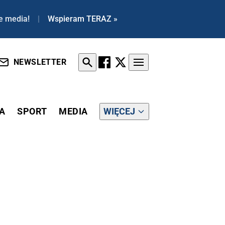
e media!
|
Wspieram TERAZ »
NEWSLETTER
A
SPORT
MEDIA
WIĘCEJ
I W ŚMIECH! [KOMENTARZE]