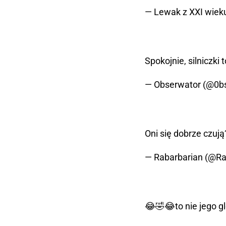
— Lewak z XXI wie
Spokojnie, silniczki 
— Obserwator (@0b
Oni się dobrze czują
— Rabarbarian (@Ra
😂🤣😂to nie jego g