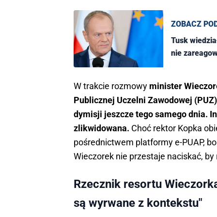
ZOBACZ PO
Tusk wiedział
nie zareago
W trakcie rozmowy
minister Wieczore
Publicznej Uczelni Zawodowej (PUZ)
dymisji jeszcze tego samego dnia. In
zlikwidowana.
Choć rektor Kopka obi
pośrednictwem platformy e-PUAP, bo 
Wieczorek nie przestaje naciskać, by
Rzecznik resortu Wieczorka
są wyrwane z kontekstu"