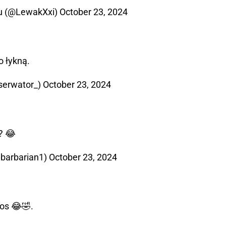
ku (@LewakXxi)
October 23, 2024
to łykną.
serwator_)
October 23, 2024
? 😂
barbarian1)
October 23, 2024
los 😂🤣.