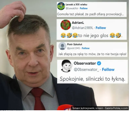
Tomasz Jędrzejowski, screen - Gazeta Polska, x.com
arze internautów