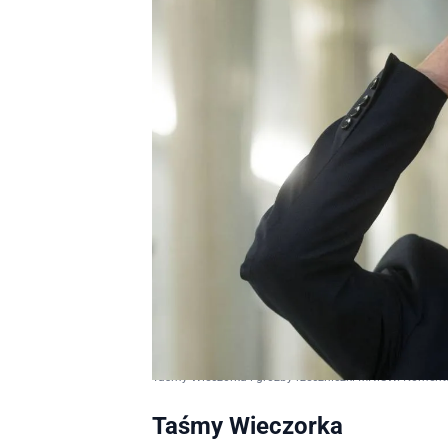
Taśmy Wieczorka i groźby rzeczniczki MNiSW. Koment
Taśmy Wieczorka