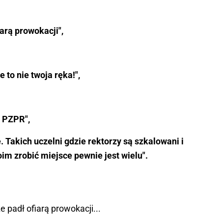
iarą prowokacji",
e to nie twoja ręka!",
w PZPR",
le. Takich uczelni gdzie rektorzy są szkalowani i
im zrobić miejsce pewnie jest wielu".
e padł ofiarą prowokacji...