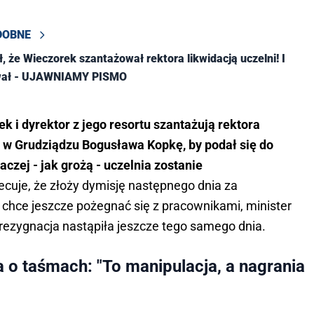
DOBNE
, że Wieczorek szantażował rektora likwidacją uczelni! I
wał - UJAWNIAMY PISMO
k i dyrektor z jego resortu szantażują rektora
 w Grudziądzu Bogusława Kopkę, by podał się do
aczej - jak grożą - uczelnia zostanie
ecuje, że złoży dymisję następnego dnia za
chce jeszcze pożegnać się z pracownikami, minister
 rezygnacja nastąpiła jeszcze tego samego dnia.
 o taśmach: "To manipulacja, a nagrania