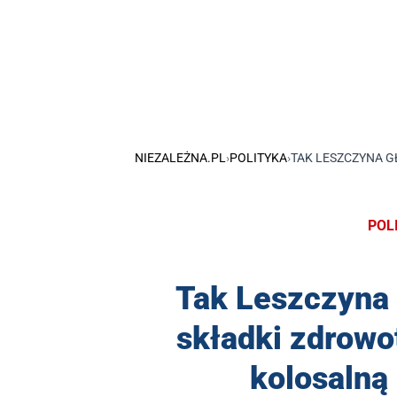
NIEZALEŻNA.PL
›
POLITYKA
›
TAK LESZCZYNA G
POL
Tak Leszczyna 
składki zdrowot
kolosalną 