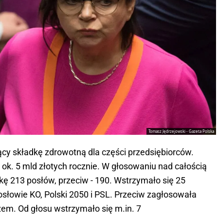
Tomasz Jędrzejowski - Gazeta Polska
ący składkę zdrowotną dla części przedsiębiorców.
ok. 5 mld złotych rocznie. W głosowaniu nad całością
kę 213 posłów, przeciw - 190. Wstrzymało się 25
osłowie KO, Polski 2050 i PSL. Przeciw zagłosowała
zem. Od głosu wstrzymało się m.in. 7