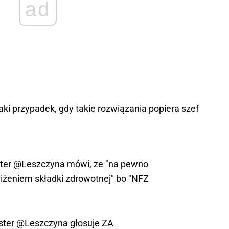
ad
taki przypadek, gdy takie rozwiązania popiera szef
ster
@Leszczyna
mówi, że "na pewno
niżeniem składki zdrowotnej" bo "NFZ
ster
@Leszczyna
głosuje ZA