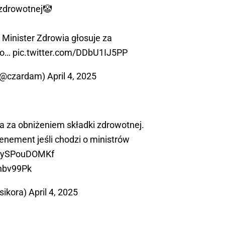
 zdrowotnej🤡
 Minister Zdrowia głosuje za
go…
pic.twitter.com/DDbU1IJ5PP
(@czardam)
April 4, 2025
a
za obniżeniem składki zdrowotnej.
nement jeśli chodzi o ministrów
co/ySPouDOMKf
xnbv99Pk
sikora)
April 4, 2025