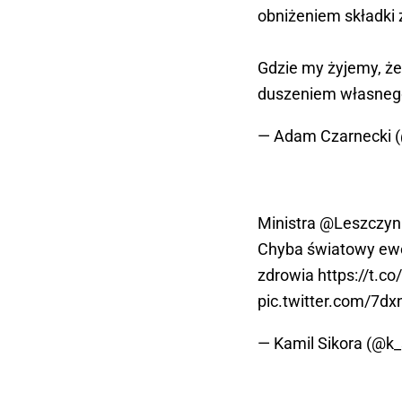
obniżeniem składki
Gdzie my żyjemy, że
duszeniem własne
— Adam Czarnecki 
Ministra
@Leszczyn
Chyba światowy ewe
zdrowia
https://t.
pic.twitter.com/7d
— Kamil Sikora (@k_