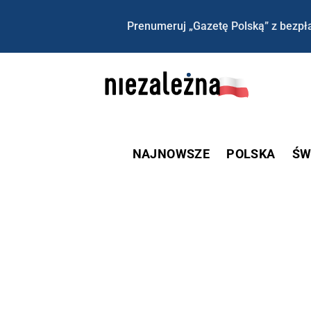
Prenumeruj „Gazetę Polską” z bezpła
NAJNOWSZE
POLSKA
ŚW