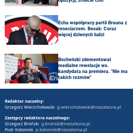
opozycji, zróbcie coś!"
Echa współpracy partii Brauna z
reseciarzem. Bosak: Coraz
więcej dziwnych ludzi
Bocheński zdementował
medialne rewelacje ws.
kandydata na premiera. "Nie ma
takich rozmów"
Redaktor naczelny:
Grzegorz Wierzchołowski
g.wierzcholowski@niezalezna.pl
Zastępcy redaktora naczelnego:
Grzegorz Broński
g.bronski@niezalezna.pl
Piotr Kotomski
p.kotomski@niezalezna.pl