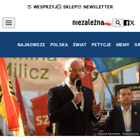
WESPRZYJ
SKLEP
NEWSLETTER
NAJNOWSZE
POLSKA
ŚWIAT
PETYCJE
MEMY
G
Zbyszek Kaczmarek - Gazeta Polska
Jacek Sutryk