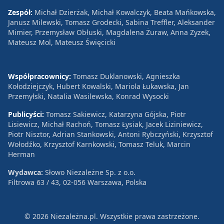
Zespół:
Michał Dzierżak, Michał Kowalczyk, Beata Mańkowska,
Janusz Milewski, Tomasz Grodecki, Sabina Treffler, Aleksander
Mimier, Przemysław Obłuski, Magdalena Żuraw, Anna Zyzek,
Mateusz Mol, Mateusz Święcicki
Współpracownicy:
Tomasz Duklanowski, Agnieszka
Kołodziejczyk, Hubert Kowalski, Mariola Łukawska, Jan
Przemyłski, Natalia Wasilewska, Konrad Wysocki
Publicyści:
Tomasz Sakiewicz, Katarzyna Gójska, Piotr
Lisiewicz, Michał Rachoń, Tomasz Łysiak, Jacek Liziniewicz,
Piotr Nisztor, Adrian Stankowski, Antoni Rybczyński, Krzysztof
Wołodźko, Krzysztof Karnkowski, Tomasz Teluk, Marcin
Herman
Wydawca:
Słowo Niezależne Sp. z o.o.
Filtrowa 63 / 43, 02-056 Warszawa, Polska
© 2026 Niezależna.pl. Wszystkie prawa zastrzeżone.