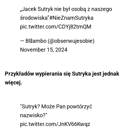
„Jacek Sutryk nie był osobą z naszego
środowiska”
#NieZnamSutryka
pic.twitter.com/CDYj82tmQM
— Bꓭambo (@obserwujesobie)
November 15, 2024
Przykładów wypierania się Sutryka jest jednak
więcej.
"Sutryk? Może Pan powtórzyć
nazwisko?"
pic.twitter.com/JnKV66Kwqz