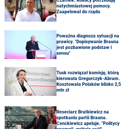
Czarnek: Rolnicy potrzebują
natychmiastowej pomocy.
Zaapelował do rządu
Poważna diagnoza sytuacji na
prawicy. "Dopisywanie Brauna
jest pozbawione podstaw i
sensu"
Tusk rozwiązał komisję, którą
kierowała Gregorczyk-Abram.
Kosztowała Polaków blisko 2,5
mln zł
Reseciarz Bratkiewicz na
spotkaniu partii Brauna.
Cenckiewicz apeluje. "Politycy