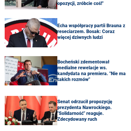
opozycji, zróbcie coś!"
Echa współpracy partii Brauna z
reseciarzem. Bosak: Coraz
więcej dziwnych ludzi
Bocheński zdementował
medialne rewelacje ws.
kandydata na premiera. "Nie ma
takich rozmów"
Senat odrzucił propozycję
prezydenta Nawrockiego.
"Solidarność" reaguje.
Zdecydowany ruch