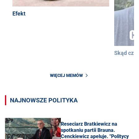
Efekt
Skąd cza
WIĘCEJ MEMÓW
NAJNOWSZE POLITYKA
Reseciarz Bratkiewicz na
spotkaniu partii Brauna.
Cenckiewicz apeluje. "Politycy