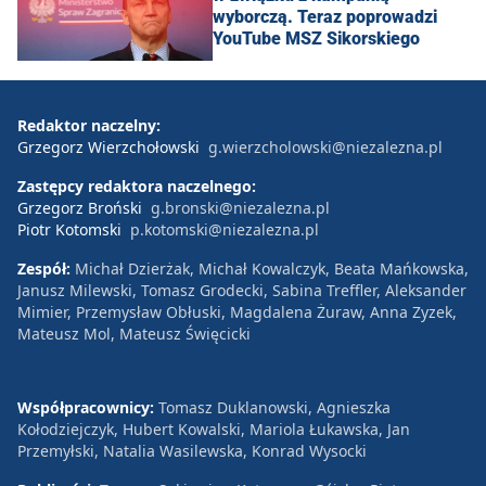
wyborczą. Teraz poprowadzi
YouTube MSZ Sikorskiego
Redaktor naczelny:
Grzegorz Wierzchołowski
g.wierzcholowski@niezalezna.pl
Zastępcy redaktora naczelnego:
Grzegorz Broński
g.bronski@niezalezna.pl
Piotr Kotomski
p.kotomski@niezalezna.pl
Zespół:
Michał Dzierżak, Michał Kowalczyk, Beata Mańkowska,
Janusz Milewski, Tomasz Grodecki, Sabina Treffler, Aleksander
Mimier, Przemysław Obłuski, Magdalena Żuraw, Anna Zyzek,
Mateusz Mol, Mateusz Święcicki
Współpracownicy:
Tomasz Duklanowski, Agnieszka
Kołodziejczyk, Hubert Kowalski, Mariola Łukawska, Jan
Przemyłski, Natalia Wasilewska, Konrad Wysocki