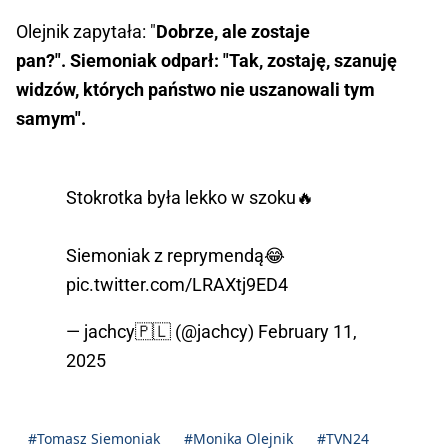
Olejnik zapytała: "
Dobrze, ale zostaje
pan?".
Siemoniak odparł: "Tak, zostaję, szanuję
widzów, których państwo nie uszanowali tym
samym".
Stokrotka była lekko w szoku🔥
Siemoniak z reprymendą😂
pic.twitter.com/LRAXtj9ED4
— jachcy🇵🇱 (@jachcy)
February 11,
2025
#Tomasz Siemoniak
#Monika Olejnik
#TVN24