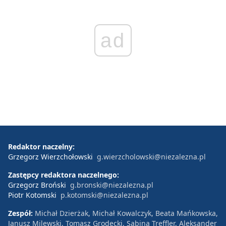
ad
Redaktor naczelny:
Grzegorz Wierzchołowski
g.wierzcholowski@niezalezna.pl
Zastępcy redaktora naczelnego:
Grzegorz Broński
g.bronski@niezalezna.pl
Piotr Kotomski
p.kotomski@niezalezna.pl
Zespół:
Michał Dzierżak, Michał Kowalczyk, Beata Mańkowska,
Janusz Milewski, Tomasz Grodecki, Sabina Treffler, Aleksander