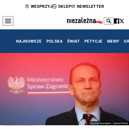
WESPRZYJ
SKLEP
NEWSLETTER
NAJNOWSZE
POLSKA
ŚWIAT
PETYCJE
MEMY
G
Zbyszek Kaczmarek - Gazeta Polska
Radosław Sikorski