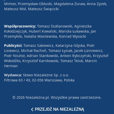
Mimier, Przemysław Obłuski, Magdalena Żuraw, Anna Zyzek,
Mateusz Mol, Mateusz Święcicki
Współpracownicy:
Tomasz Duklanowski, Agnieszka
Kołodziejczyk, Hubert Kowalski, Mariola Łukawska, Jan
Przemyłski, Natalia Wasilewska, Konrad Wysocki
Publicyści:
Tomasz Sakiewicz, Katarzyna Gójska, Piotr
Lisiewicz, Michał Rachoń, Tomasz Łysiak, Jacek Liziniewicz,
Piotr Nisztor, Adrian Stankowski, Antoni Rybczyński, Krzysztof
Wołodźko, Krzysztof Karnkowski, Tomasz Teluk, Marcin
Herman
Wydawca:
Słowo Niezależne Sp. z o.o.
Filtrowa 63 / 43, 02-056 Warszawa, Polska
© 2026 Niezależna.pl. Wszystkie prawa zastrzeżone.
Patronat
Reklama
Polityka prywatności
PRZEJDŹ NA NIEZALEŻNĄ