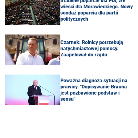
Stabilne poparcie dla PiS, złe
wieści dla Morawieckiego. Nowy
sondaż poparcia dla partii
politycznych
Czarnek: Rolnicy potrzebują
natychmiastowej pomocy.
Zaapelował do rządu
Poważna diagnoza sytuacji na
prawicy. "Dopisywanie Brauna
jest pozbawione podstaw i
sensu"