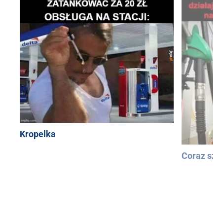
Kropelka
Coraz szy