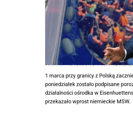
Donald Tusk mija się z prawdą ws. paktu migracyjneg
1 marca przy granicy z Polską zaczni
poniedziałek zostało podpisane poro
działalności ośrodka w Eisenhuettens
przekazało wprost niemieckie MSW.