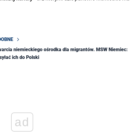
DOBNE
warcia niemieckiego ośrodka dla migrantów. MSW Niemiec:
yłać ich do Polski
ad