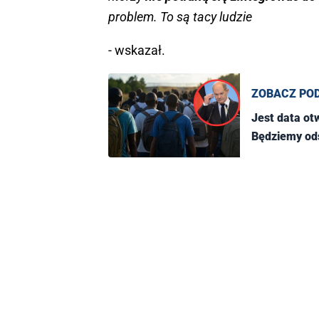
problem. To są tacy ludzie
- wskazał.
ZOBACZ PO
Jest data ot
Będziemy ods