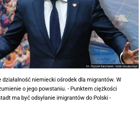
fot. Zbyszek Kaczmarek - kolaż niezalezna.pl
o
e działalność niemiecki ośrodek dla migrantów. W
zumienie o jego powstaniu. - Punktem ciężkości
tadt ma być odsyłanie imigrantów do Polski -