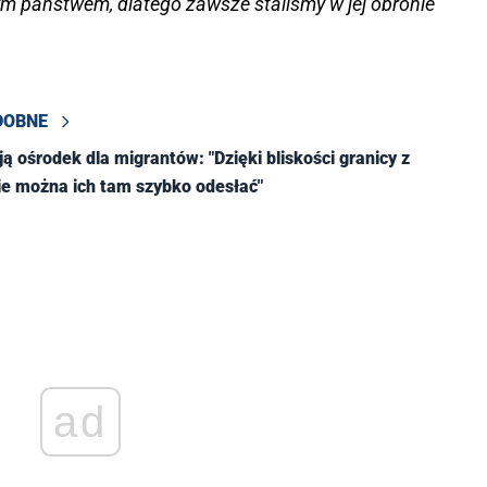
 państwem, dlatego zawsze staliśmy w jej obronie
DOBNE
ą ośrodek dla migrantów: "Dzięki bliskości granicy z
ie można ich tam szybko odesłać"
ad