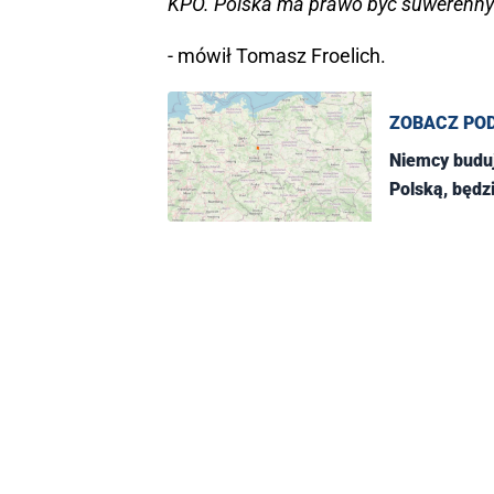
KPO. Polska ma prawo być suwerennym
- mówił Tomasz Froelich.
ZOBACZ PO
Niemcy buduj
Polską, będz