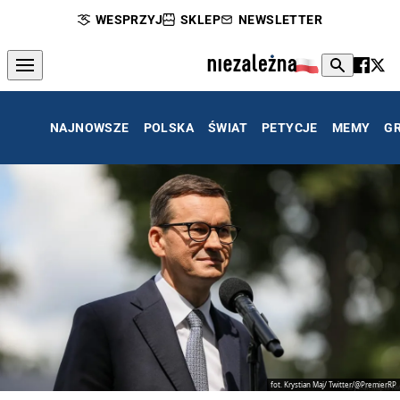
WESPRZYJ
SKLEP
NEWSLETTER
NAJNOWSZE
POLSKA
ŚWIAT
PETYCJE
MEMY
G
fot. Krystian Maj/ Twitter/@PremierRP