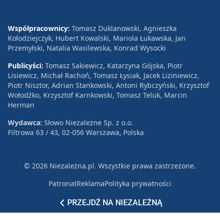
Współpracownicy:
Tomasz Duklanowski, Agnieszka
Kołodziejczyk, Hubert Kowalski, Mariola Łukawska, Jan
Przemyłski, Natalia Wasilewska, Konrad Wysocki
Publicyści:
Tomasz Sakiewicz, Katarzyna Gójska, Piotr
Lisiewicz, Michał Rachoń, Tomasz Łysiak, Jacek Liziniewicz,
Piotr Nisztor, Adrian Stankowski, Antoni Rybczyński, Krzysztof
Wołodźko, Krzysztof Karnkowski, Tomasz Teluk, Marcin
Herman
Wydawca:
Słowo Niezależne Sp. z o.o.
Filtrowa 63 / 43, 02-056 Warszawa, Polska
© 2026 Niezależna.pl. Wszystkie prawa zastrzeżone.
Patronat
Reklama
Polityka prywatności
PRZEJDŹ NA NIEZALEŻNĄ