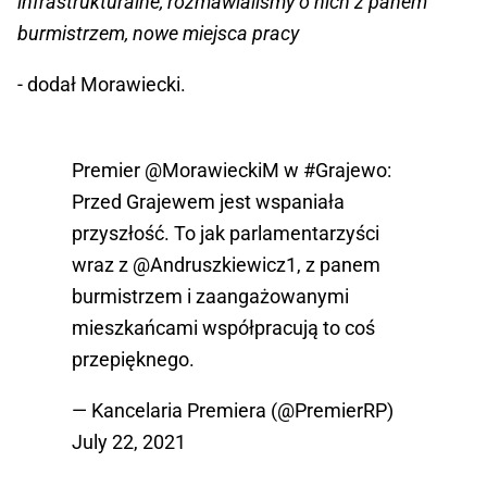
infrastrukturalne, rozmawialiśmy o nich z panem
burmistrzem, nowe miejsca pracy
- dodał Morawiecki.
Premier
@MorawieckiM
w
#Grajewo
:
Przed Grajewem jest wspaniała
przyszłość. To jak parlamentarzyści
wraz z
@Andruszkiewicz1
, z panem
burmistrzem i zaangażowanymi
mieszkańcami współpracują to coś
przepięknego.
— Kancelaria Premiera (@PremierRP)
July 22, 2021