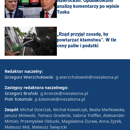
Nawrockim. Opublikowano
analizę komentarzy po wpisie
Tuska
„Rząd przyjął zasadę, by
powtarzać kłamstwa”. W tle
ceny paliw i podatki
Redaktor naczelny:
Grzegorz Wierzchołowski
g.wierzcholowski@niezalezna.pl
Zastępcy redaktora naczelnego:
Grzegorz Broński
g.bronski@niezalezna.pl
Piotr Kotomski
p.kotomski@niezalezna.pl
Zespół:
Michał Dzierżak, Michał Kowalczyk, Beata Mańkowska,
Janusz Milewski, Tomasz Grodecki, Sabina Treffler, Aleksander
Mimier, Przemysław Obłuski, Magdalena Żuraw, Anna Zyzek,
Mateusz Mol, Mateusz Święcicki