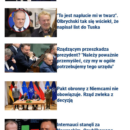
"To jest naplucie mi w twarz".
Olbrychski tak się wściekł, że
napisał list do Tuska
Rządzącym przeszkadza
prezydent? "Należy poważnie
przemyśleć, czy my w ogóle
potrzebujemy tego urzędu"
Pakt obronny z Niemcami nie
obowiązuje. Rząd zwleka z
decyzją
Internauci stanęli za