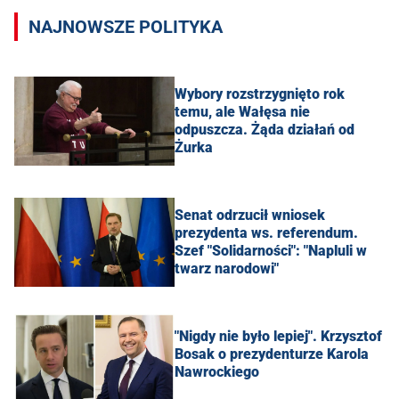
NAJNOWSZE POLITYKA
Wybory rozstrzygnięto rok
temu, ale Wałęsa nie
odpuszcza. Żąda działań od
Żurka
Senat odrzucił wniosek
prezydenta ws. referendum.
Szef "Solidarności": "Napluli w
twarz narodowi"
"Nigdy nie było lepiej". Krzysztof
Bosak o prezydenturze Karola
Nawrockiego