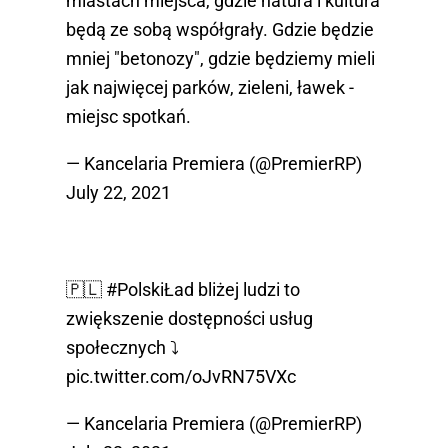
miastach miejsca, gdzie natura i kultura
będą ze sobą współgrały. Gdzie będzie
mniej "betonozy", gdzie będziemy mieli
jak najwięcej parków, zieleni, ławek -
miejsc spotkań.
— Kancelaria Premiera (@PremierRP)
July 22, 2021
🇵🇱
#PolskiŁad
bliżej ludzi to
zwiększenie dostępności usług
społecznych ⤵️
pic.twitter.com/oJvRN75VXc
— Kancelaria Premiera (@PremierRP)