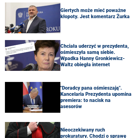
Giertych może mieć poważne
kłopoty. Jest komentarz Żurka
Chciała uderzyć w prezydenta,
ośmieszyła samą siebie.
Wpadka Hanny Gronkiewicz-
Waltz obiegła internet
"Doradcy pana ośmieszają".
Kancelaria Prezydenta upomina
premiera: to nacisk na
asesorów
Nieoczekiwany ruch
prokuratury. Chodzi o sprawę