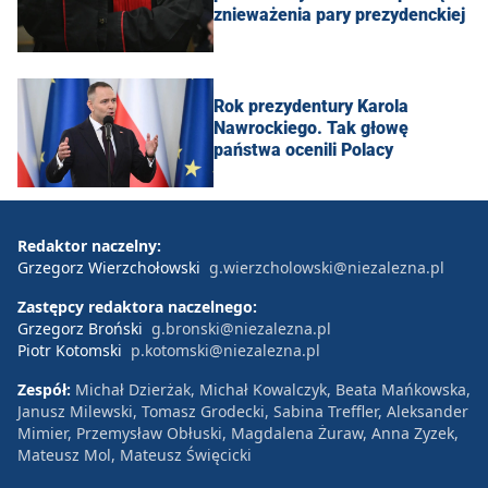
znieważenia pary prezydenckiej
Rok prezydentury Karola
Nawrockiego. Tak głowę
państwa ocenili Polacy
Redaktor naczelny:
Grzegorz Wierzchołowski
g.wierzcholowski@niezalezna.pl
Zastępcy redaktora naczelnego:
Grzegorz Broński
g.bronski@niezalezna.pl
Piotr Kotomski
p.kotomski@niezalezna.pl
Zespół:
Michał Dzierżak, Michał Kowalczyk, Beata Mańkowska,
Janusz Milewski, Tomasz Grodecki, Sabina Treffler, Aleksander
Mimier, Przemysław Obłuski, Magdalena Żuraw, Anna Zyzek,
Mateusz Mol, Mateusz Święcicki