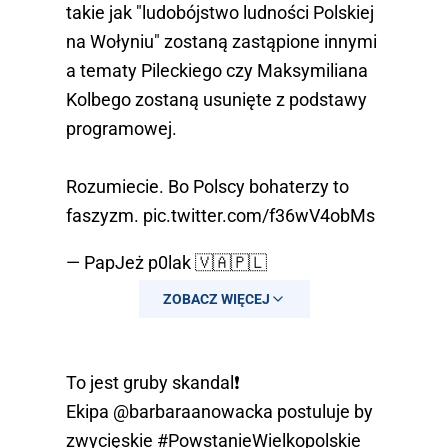
takie jak "ludobójstwo ludności Polskiej
na Wołyniu" zostaną zastąpione innymi
a tematy Pileckiego czy Maksymiliana
Kolbego zostaną usunięte z podstawy
programowej.
Rozumiecie. Bo Polscy bohaterzy to
faszyzm.
pic.twitter.com/f36wV4obMs
— PapJeż p0lak 🇻🇦🇵🇱
(@MurzynfrogXXX)
February 13, 2024
ZOBACZ WIĘCEJ
To jest gruby skandal❗
Ekipa
@barbaraanowacka
postuluje by
zwycięskie
#PowstanieWielkopolskie