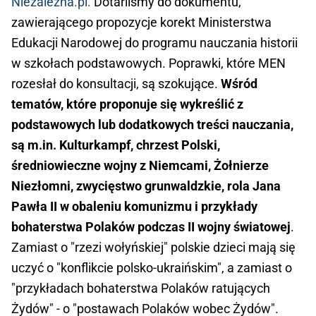
Niezalezna.pl.
Dotarliśmy do dokumentu,
zawierającego propozycje korekt Ministerstwa
Edukacji Narodowej do programu nauczania historii
w szkołach podstawowych. Poprawki, które MEN
rozesłał do konsultacji, są szokujące.
Wśród
tematów, które proponuje się wykreślić z
podstawowych lub dodatkowych treści nauczania,
są m.in. Kulturkampf, chrzest Polski,
średniowieczne wojny z Niemcami, Żołnierze
Niezłomni, zwycięstwo grunwaldzkie, rola Jana
Pawła II w obaleniu komunizmu i przykłady
bohaterstwa Polaków podczas II wojny światowej
.
Zamiast o "rzezi wołyńskiej" polskie dzieci mają się
uczyć o "konflikcie polsko-ukraińskim", a zamiast o
"przykładach bohaterstwa Polaków ratujących
Żydów" - o "postawach Polaków wobec Żydów".