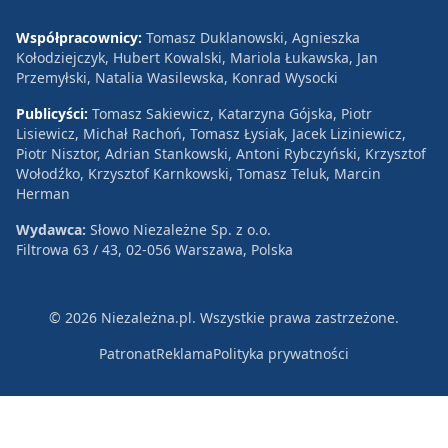
Współpracownicy:
Tomasz Duklanowski, Agnieszka
Kołodziejczyk, Hubert Kowalski, Mariola Łukawska, Jan
Przemyłski, Natalia Wasilewska, Konrad Wysocki
Publicyści:
Tomasz Sakiewicz, Katarzyna Gójska, Piotr
Lisiewicz, Michał Rachoń, Tomasz Łysiak, Jacek Liziniewicz,
Piotr Nisztor, Adrian Stankowski, Antoni Rybczyński, Krzysztof
Wołodźko, Krzysztof Karnkowski, Tomasz Teluk, Marcin
Herman
Wydawca:
Słowo Niezależne Sp. z o.o.
Filtrowa 63 / 43, 02-056 Warszawa, Polska
© 2026 Niezależna.pl. Wszystkie prawa zastrzeżone.
Patronat
Reklama
Polityka prywatności