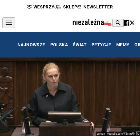
WESPRZYJ
SKLEP
NEWSLETTER
NAJNOWSZE
POLSKA
ŚWIAT
PETYCJE
MEMY
G
screen - youtube.com/@SejmRP_PL
Barbara Nowacka