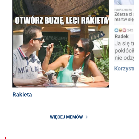
Korzystn
Rakieta
WIĘCEJ MEMÓW