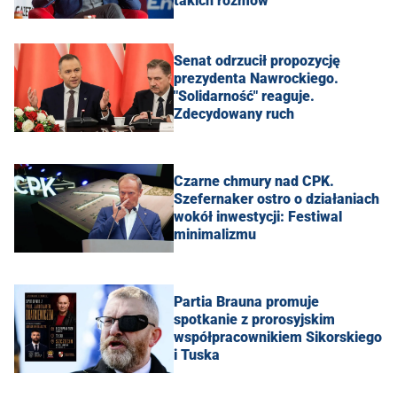
takich rozmów"
Senat odrzucił propozycję
prezydenta Nawrockiego.
"Solidarność" reaguje.
Zdecydowany ruch
Czarne chmury nad CPK.
Szefernaker ostro o działaniach
wokół inwestycji: Festiwal
minimalizmu
Partia Brauna promuje
spotkanie z prorosyjskim
współpracownikiem Sikorskiego
i Tuska