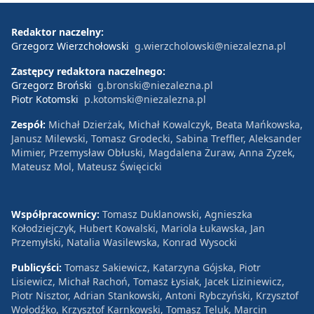
Redaktor naczelny:
Grzegorz Wierzchołowski
g.wierzcholowski@niezalezna.pl
Zastępcy redaktora naczelnego:
Grzegorz Broński
g.bronski@niezalezna.pl
Piotr Kotomski
p.kotomski@niezalezna.pl
Zespół:
Michał Dzierżak, Michał Kowalczyk, Beata Mańkowska,
Janusz Milewski, Tomasz Grodecki, Sabina Treffler, Aleksander
Mimier, Przemysław Obłuski, Magdalena Żuraw, Anna Zyzek,
Mateusz Mol, Mateusz Święcicki
Współpracownicy:
Tomasz Duklanowski, Agnieszka
Kołodziejczyk, Hubert Kowalski, Mariola Łukawska, Jan
Przemyłski, Natalia Wasilewska, Konrad Wysocki
Publicyści:
Tomasz Sakiewicz, Katarzyna Gójska, Piotr
Lisiewicz, Michał Rachoń, Tomasz Łysiak, Jacek Liziniewicz,
Piotr Nisztor, Adrian Stankowski, Antoni Rybczyński, Krzysztof
Wołodźko, Krzysztof Karnkowski, Tomasz Teluk, Marcin