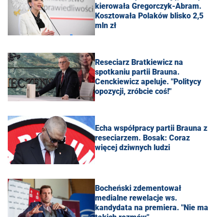
kierowała Gregorczyk-Abram.
Kosztowała Polaków blisko 2,5
mln zł
Reseciarz Bratkiewicz na
spotkaniu partii Brauna.
Cenckiewicz apeluje. "Politycy
opozycji, zróbcie coś!"
Echa współpracy partii Brauna z
reseciarzem. Bosak: Coraz
więcej dziwnych ludzi
Bocheński zdementował
medialne rewelacje ws.
kandydata na premiera. "Nie ma