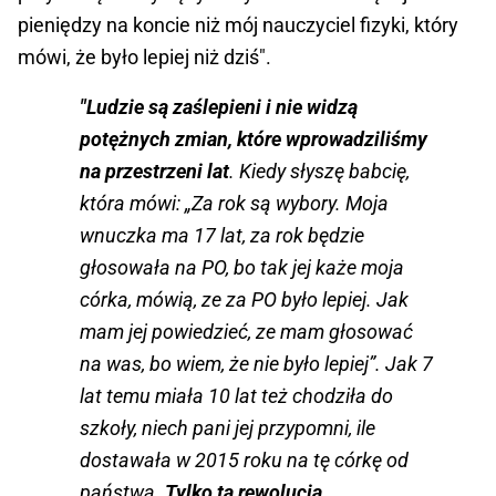
pieniędzy na koncie niż mój nauczyciel fizyki, który
mówi, że było lepiej niż dziś".
"Ludzie są zaślepieni i nie widzą
potężnych zmian, które wprowadziliśmy
na przestrzeni lat
. Kiedy słyszę babcię,
która mówi: „Za rok są wybory. Moja
wnuczka ma 17 lat, za rok będzie
głosowała na PO, bo tak jej każe moja
córka, mówią, ze za PO było lepiej. Jak
mam jej powiedzieć, ze mam głosować
na was, bo wiem, że nie było lepiej”. Jak 7
lat temu miała 10 lat też chodziła do
szkoły, niech pani jej przypomni, ile
dostawała w 2015 roku na tę córkę od
państwa.
Tylko ta rewolucja