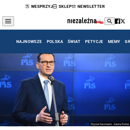
WESPRZYJ
SKLEP
NEWSLETTER
NAJNOWSZE
POLSKA
ŚWIAT
PETYCJE
MEMY
G
Zbyszek Kaczmarek - Gazeta Polska
Mateusz Morawiecki