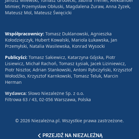
Janusz Milewski, Tomasz Grodecki, Sabina Treffler, Aleksander
Mimier, Przemysław Obłuski, Magdalena Żuraw, Anna Zyzek,
Mateusz Mol, Mateusz Święcicki
Współpracownicy:
Tomasz Duklanowski, Agnieszka
Kołodziejczyk, Hubert Kowalski, Mariola Łukawska, Jan
Przemyłski, Natalia Wasilewska, Konrad Wysocki
Publicyści:
Tomasz Sakiewicz, Katarzyna Gójska, Piotr
Lisiewicz, Michał Rachoń, Tomasz Łysiak, Jacek Liziniewicz,
Piotr Nisztor, Adrian Stankowski, Antoni Rybczyński, Krzysztof
Wołodźko, Krzysztof Karnkowski, Tomasz Teluk, Marcin
Herman
Wydawca:
Słowo Niezależne Sp. z o.o.
Filtrowa 63 / 43, 02-056 Warszawa, Polska
© 2026 Niezależna.pl. Wszystkie prawa zastrzeżone.
Patronat
Reklama
Polityka prywatności
PRZEJDŹ NA NIEZALEŻNĄ