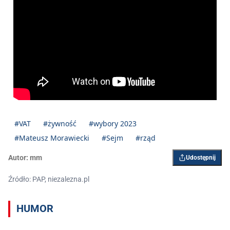
#VAT
#żywność
#wybory 2023
#Mateusz Morawiecki
#Sejm
#rząd
Autor:
mm
Udostępnij
Źródło: PAP, niezalezna.pl
HUMOR