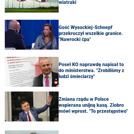
wiatraki
Gość Wysockiej-Schnepf
przekroczył wszelkie granice.
"Nawrocki ćpa"
Poseł KO naprawdę napisał to
do ministerstwa. "Zrobiliśmy z
ludzi śmieciarzy"
Zmiana rządu w Polsce
wspierana unijną kasą. Ziobro
mówi wprost. "To przestępstwo"