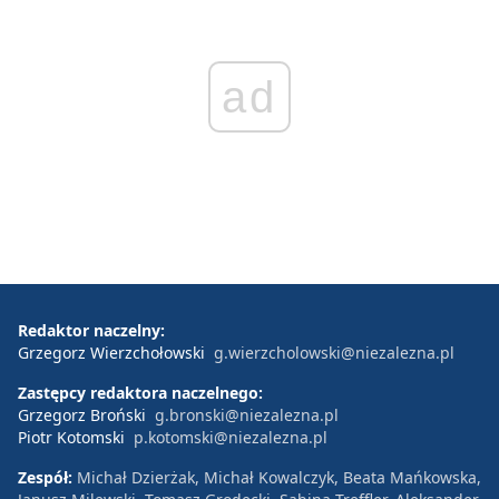
ad
Redaktor naczelny:
Grzegorz Wierzchołowski
g.wierzcholowski@niezalezna.pl
Zastępcy redaktora naczelnego:
Grzegorz Broński
g.bronski@niezalezna.pl
Piotr Kotomski
p.kotomski@niezalezna.pl
Zespół:
Michał Dzierżak, Michał Kowalczyk, Beata Mańkowska,