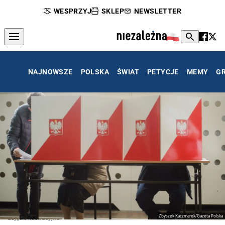
WESPRZYJ
SKLEP
NEWSLETTER
NAJNOWSZE
POLSKA
ŚWIAT
PETYCJE
MEMY
G
Zbyszek Kaczmarek/Gazeta Polska
zdjęcie ilustracyjne