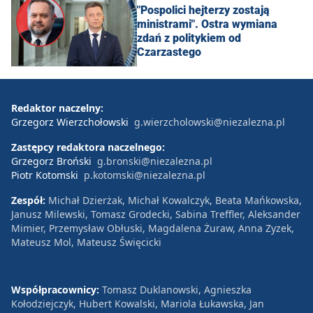
"Pospolici hejterzy zostają
ministrami". Ostra wymiana
zdań z politykiem od
Czarzastego
Redaktor naczelny:
Grzegorz Wierzchołowski
g.wierzcholowski@niezalezna.pl
Zastępcy redaktora naczelnego:
Grzegorz Broński
g.bronski@niezalezna.pl
Piotr Kotomski
p.kotomski@niezalezna.pl
Zespół:
Michał Dzierżak, Michał Kowalczyk, Beata Mańkowska,
Janusz Milewski, Tomasz Grodecki, Sabina Treffler, Aleksander
Mimier, Przemysław Obłuski, Magdalena Żuraw, Anna Zyzek,
Mateusz Mol, Mateusz Święcicki
Współpracownicy:
Tomasz Duklanowski, Agnieszka
Kołodziejczyk, Hubert Kowalski, Mariola Łukawska, Jan