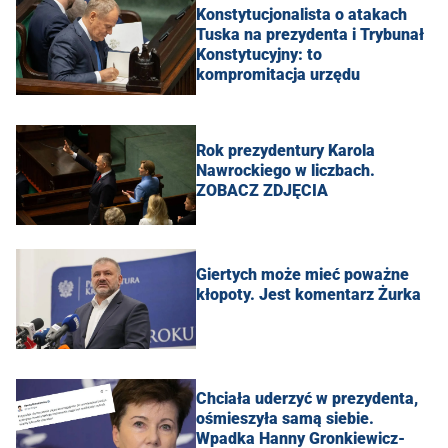
Konstytucjonalista o atakach
Tuska na prezydenta i Trybunał
Konstytucyjny: to
kompromitacja urzędu
Rok prezydentury Karola
Nawrockiego w liczbach.
ZOBACZ ZDJĘCIA
Giertych może mieć poważne
kłopoty. Jest komentarz Żurka
Chciała uderzyć w prezydenta,
ośmieszyła samą siebie.
Wpadka Hanny Gronkiewicz-