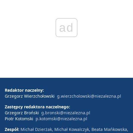
ad
Redaktor naczelny:
Grzegorz Wierzchołowski
g.wierzcholowski@niezalezna.pl
Zastępcy redaktora naczelnego:
Grzegorz Broński
g.bronski@niezalezna.pl
Piotr Kotomski
p.kotomski@niezalezna.pl
Zespół:
Michał Dzierżak, Michał Kowalczyk, Beata Mańkowska,