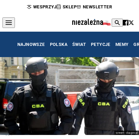
WESPRZYJ
SKLEP
NEWSLETTER
NAJNOWSZE
POLSKA
ŚWIAT
PETYCJE
MEMY
G
screen - cba.gov.pl
CBA