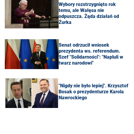
Wybory rozstrzygnięto rok
temu, ale Wałęsa nie
odpuszcza. Żąda działań od
Żurka
Senat odrzucił wniosek
prezydenta ws. referendum.
Szef "Solidarności": "Napluli w
twarz narodowi"
"Nigdy nie było lepiej". Krzysztof
Bosak o prezydenturze Karola
Nawrockiego