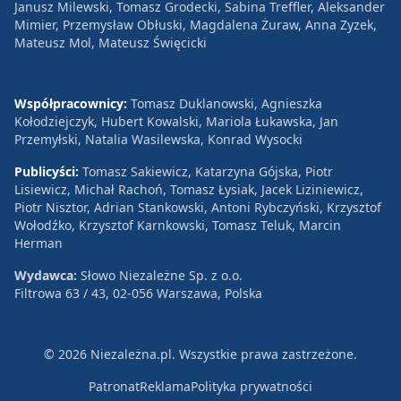
Janusz Milewski, Tomasz Grodecki, Sabina Treffler, Aleksander
Mimier, Przemysław Obłuski, Magdalena Żuraw, Anna Zyzek,
Mateusz Mol, Mateusz Święcicki
Współpracownicy:
Tomasz Duklanowski, Agnieszka
Kołodziejczyk, Hubert Kowalski, Mariola Łukawska, Jan
Przemyłski, Natalia Wasilewska, Konrad Wysocki
Publicyści:
Tomasz Sakiewicz, Katarzyna Gójska, Piotr
Lisiewicz, Michał Rachoń, Tomasz Łysiak, Jacek Liziniewicz,
Piotr Nisztor, Adrian Stankowski, Antoni Rybczyński, Krzysztof
Wołodźko, Krzysztof Karnkowski, Tomasz Teluk, Marcin
Herman
Wydawca:
Słowo Niezależne Sp. z o.o.
Filtrowa 63 / 43, 02-056 Warszawa, Polska
© 2026 Niezależna.pl. Wszystkie prawa zastrzeżone.
Patronat
Reklama
Polityka prywatności