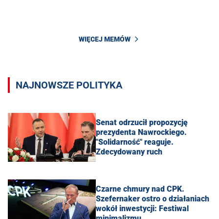
WIĘCEJ MEMÓW
NAJNOWSZE POLITYKA
Senat odrzucił propozycję
prezydenta Nawrockiego.
"Solidarność" reaguje.
Zdecydowany ruch
Czarne chmury nad CPK.
Szefernaker ostro o działaniach
wokół inwestycji: Festiwal
minimalizmu