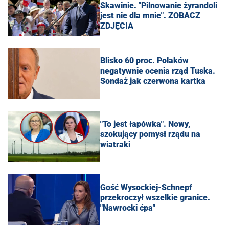
Skawinie. "Pilnowanie żyrandoli
jest nie dla mnie". ZOBACZ
ZDJĘCIA
Blisko 60 proc. Polaków
negatywnie ocenia rząd Tuska.
Sondaż jak czerwona kartka
"To jest łapówka". Nowy,
szokujący pomysł rządu na
wiatraki
Gość Wysockiej-Schnepf
przekroczył wszelkie granice.
"Nawrocki ćpa"