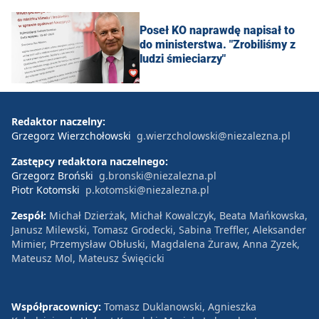
Poseł KO naprawdę napisał to
do ministerstwa. "Zrobiliśmy z
ludzi śmieciarzy"
Redaktor naczelny:
Grzegorz Wierzchołowski
g.wierzcholowski@niezalezna.pl
Zastępcy redaktora naczelnego:
Grzegorz Broński
g.bronski@niezalezna.pl
Piotr Kotomski
p.kotomski@niezalezna.pl
Zespół:
Michał Dzierżak, Michał Kowalczyk, Beata Mańkowska,
Janusz Milewski, Tomasz Grodecki, Sabina Treffler, Aleksander
Mimier, Przemysław Obłuski, Magdalena Żuraw, Anna Zyzek,
Mateusz Mol, Mateusz Święcicki
Współpracownicy:
Tomasz Duklanowski, Agnieszka