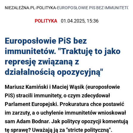
NIEZALEŻNA.PL
›
POLITYKA
›
EUROPOSŁOWIE PIS BEZ IMMUNITETÓW.
POLITYKA
01.04.2025, 15:36
Europosłowie PiS bez
immunitetów. "Traktuję to jako
represję związaną z
działalnością opozycyjną"
Mariusz Kamiński i Maciej Wąsik (europosłowie
PiS) stracili immunitety, o czym zdecydował
Parlament Europejski. Prokuratura chce postawić
im zarzuty, a o uchylenie immunitetów wnioskował
sam Adam Bodnar. Jak politycy opozycji komentują
tę sprawę? Uważają ją za "stricte polityczną".