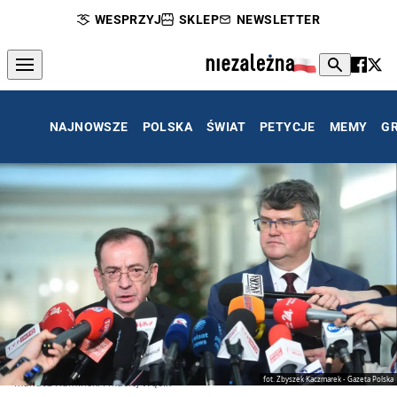
WESPRZYJ
SKLEP
NEWSLETTER
NAJNOWSZE
POLSKA
ŚWIAT
PETYCJE
MEMY
G
fot. Zbyszek Kaczmarek - Gazeta Polska
Mariusz Kamiński i Maciej Wąsik