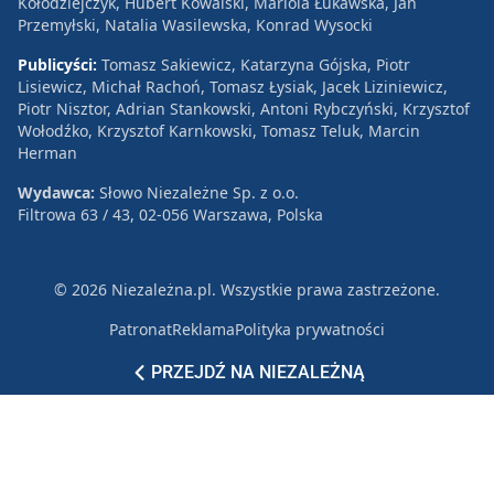
Kołodziejczyk, Hubert Kowalski, Mariola Łukawska, Jan
Przemyłski, Natalia Wasilewska, Konrad Wysocki
Publicyści:
Tomasz Sakiewicz, Katarzyna Gójska, Piotr
Lisiewicz, Michał Rachoń, Tomasz Łysiak, Jacek Liziniewicz,
Piotr Nisztor, Adrian Stankowski, Antoni Rybczyński, Krzysztof
Wołodźko, Krzysztof Karnkowski, Tomasz Teluk, Marcin
Herman
Wydawca:
Słowo Niezależne Sp. z o.o.
Filtrowa 63 / 43, 02-056 Warszawa, Polska
© 2026 Niezależna.pl. Wszystkie prawa zastrzeżone.
Patronat
Reklama
Polityka prywatności
PRZEJDŹ NA NIEZALEŻNĄ