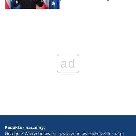
ad
Redaktor naczelny:
Grzegorz Wierzchołowski
g.wierzcholowski@niezalezna.pl