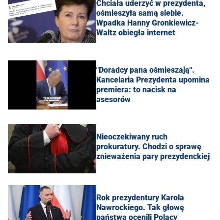
Chciała uderzyć w prezydenta,
ośmieszyła samą siebie.
Wpadka Hanny Gronkiewicz-
Waltz obiegła internet
"Doradcy pana ośmieszają".
Kancelaria Prezydenta upomina
premiera: to nacisk na
asesorów
Nieoczekiwany ruch
prokuratury. Chodzi o sprawę
znieważenia pary prezydenckiej
Rok prezydentury Karola
Nawrockiego. Tak głowę
państwa ocenili Polacy