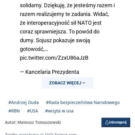
solidarny. Dziękuję, że jesteśmy razem i
razem realizujemy te zadania. Widać,
że interoperacyjność sił NATO jest
coraz sprawniejsza. To powód do
dumy. Sojusz pokazuje swoją
gotowość,…
pic.twitter.com/ZzxU86aJzB
— Kancelaria Prezydenta
(@prezydentpl)
March 5, 2024
ZOBACZ WIĘCEJ
#Andrzej Duda
#Rada bezpieczeństwa Narodowego
#RBN
#USA
#wizyta w usa
Autor:
Mateusz Tomaszewski
Udostępnij