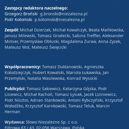
Zastępcy redaktora naczelnego:
Grzegorz Broński
g.bronski@niezalezna.pl
Piotr Kotomski
p.kotomski@niezalezna.pl
Zespół:
Michał Dzierżak, Michał Kowalczyk, Beata Mańkowska,
Janusz Milewski, Tomasz Grodecki, Sabina Treffler, Aleksander
Mimier, Przemysław Obłuski, Magdalena Żuraw, Anna Zyzek,
Mateusz Mol, Mateusz Święcicki
Współpracownicy:
Tomasz Duklanowski, Agnieszka
Kołodziejczyk, Hubert Kowalski, Mariola Łukawska, Jan
Przemyłski, Natalia Wasilewska, Konrad Wysocki
Publicyści:
Tomasz Sakiewicz, Katarzyna Gójska, Piotr
Lisiewicz, Michał Rachoń, Tomasz Łysiak, Jacek Liziniewicz,
Piotr Nisztor, Adrian Stankowski, Antoni Rybczyński, Krzysztof
Wołodźko, Krzysztof Karnkowski, Tomasz Teluk, Marcin
Herman
Wydawca:
Słowo Niezależne Sp. z o.o.
Filtrowa 63 / 43, 02-056 Warszawa, Polska