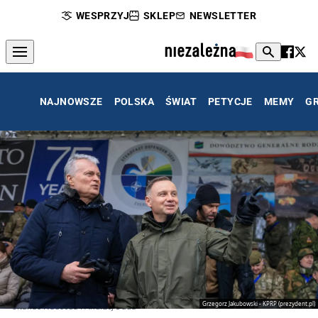
WESPRZYJ
SKLEP
NEWSLETTER
NAJNOWSZE
POLSKA
ŚWIAT
PETYCJE
MEMY
G
Grzegorz Jakubowski - KPRP (prezydent.pl)
Gitanas Nauseda i Andrzej Duda