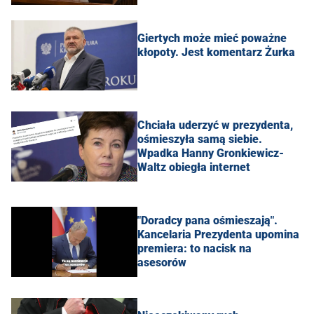
Giertych może mieć poważne
kłopoty. Jest komentarz Żurka
Chciała uderzyć w prezydenta,
ośmieszyła samą siebie.
Wpadka Hanny Gronkiewicz-
Waltz obiegła internet
"Doradcy pana ośmieszają".
Kancelaria Prezydenta upomina
premiera: to nacisk na
asesorów