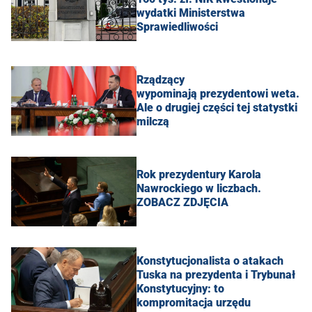
wydatki Ministerstwa
Sprawiedliwości
Rządzący
wypominają prezydentowi weta.
Ale o drugiej części tej statystki
milczą
Rok prezydentury Karola
Nawrockiego w liczbach.
ZOBACZ ZDJĘCIA
Konstytucjonalista o atakach
Tuska na prezydenta i Trybunał
Konstytucyjny: to
kompromitacja urzędu