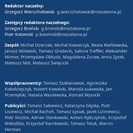
Redaktor naczelny:
Grzegorz Wierzchołowski
g.wierzcholowski@niezalezna.pl
Zastępcy redaktora naczelnego:
Grzegorz Broński
g.bronski@niezalezna.pl
Piotr Kotomski
p.kotomski@niezalezna.pl
Zespół:
Michał Dzierżak, Michał Kowalczyk, Beata Mańkowska,
Janusz Milewski, Tomasz Grodecki, Sabina Treffler, Aleksander
Mimier, Przemysław Obłuski, Magdalena Żuraw, Anna Zyzek,
Mateusz Mol, Mateusz Święcicki
Współpracownicy:
Tomasz Duklanowski, Agnieszka
Kołodziejczyk, Hubert Kowalski, Mariola Łukawska, Jan
Przemyłski, Natalia Wasilewska, Konrad Wysocki
Publicyści:
Tomasz Sakiewicz, Katarzyna Gójska, Piotr
Lisiewicz, Michał Rachoń, Tomasz Łysiak, Jacek Liziniewicz,
Piotr Nisztor, Adrian Stankowski, Antoni Rybczyński, Krzysztof
Wołodźko, Krzysztof Karnkowski, Tomasz Teluk, Marcin
Herman