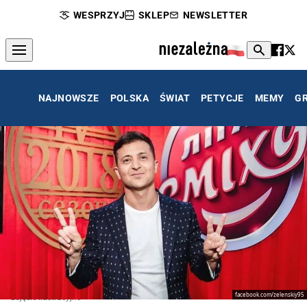
WESPRZYJ
SKLEP
NEWSLETTER
NAJNOWSZE
POLSKA
ŚWIAT
PETYCJE
MEMY
G
facebook.com/zelenskiy95
zdjęcie ilustracyjne