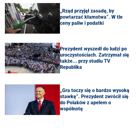
„Rząd przyjął zasadę, by
powtarzać kłamstwa”. W tle
ceny paliw i podatki
Prezydent wyszedł do ludzi po
uroczystościach. Zatrzymał się
także... przy studiu TV
Republika
„Gra toczy się o bardzo wysoką
stawkę”. Prezydent zwrócił się
do Polaków z apelem o
wspólnotę