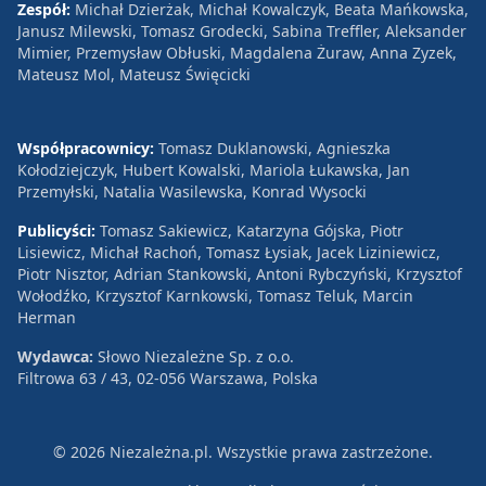
Zespół:
Michał Dzierżak, Michał Kowalczyk, Beata Mańkowska,
Janusz Milewski, Tomasz Grodecki, Sabina Treffler, Aleksander
Mimier, Przemysław Obłuski, Magdalena Żuraw, Anna Zyzek,
Mateusz Mol, Mateusz Święcicki
Współpracownicy:
Tomasz Duklanowski, Agnieszka
Kołodziejczyk, Hubert Kowalski, Mariola Łukawska, Jan
Przemyłski, Natalia Wasilewska, Konrad Wysocki
Publicyści:
Tomasz Sakiewicz, Katarzyna Gójska, Piotr
Lisiewicz, Michał Rachoń, Tomasz Łysiak, Jacek Liziniewicz,
Piotr Nisztor, Adrian Stankowski, Antoni Rybczyński, Krzysztof
Wołodźko, Krzysztof Karnkowski, Tomasz Teluk, Marcin
Herman
Wydawca:
Słowo Niezależne Sp. z o.o.
Filtrowa 63 / 43, 02-056 Warszawa, Polska
© 2026 Niezależna.pl. Wszystkie prawa zastrzeżone.