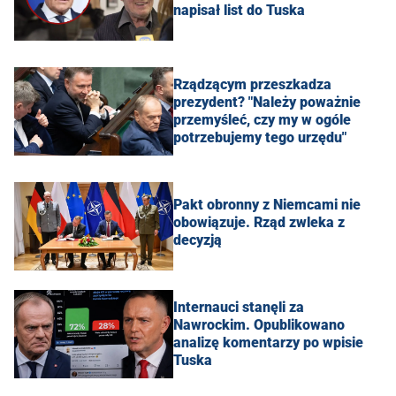
napisał list do Tuska
Rządzącym przeszkadza
prezydent? "Należy poważnie
przemyśleć, czy my w ogóle
potrzebujemy tego urzędu"
Pakt obronny z Niemcami nie
obowiązuje. Rząd zwleka z
decyzją
Internauci stanęli za
Nawrockim. Opublikowano
analizę komentarzy po wpisie
Tuska