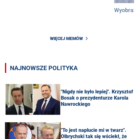
Wyobraźc
WIĘCEJ MEMÓW
NAJNOWSZE POLITYKA
"Nigdy nie było lepiej". Krzysztof
Bosak o prezydenturze Karola
Nawrockiego
"To jest naplucie mi w twarz".
Olbrychski tak się wściekł, że