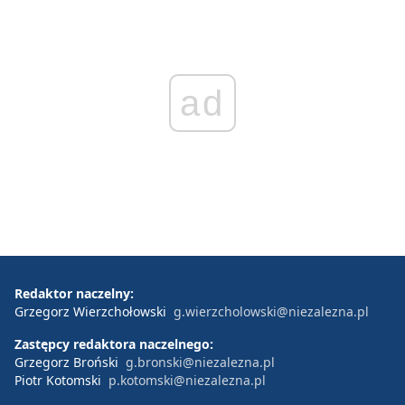
ad
Redaktor naczelny:
Grzegorz Wierzchołowski
g.wierzcholowski@niezalezna.pl
Zastępcy redaktora naczelnego:
Grzegorz Broński
g.bronski@niezalezna.pl
Piotr Kotomski
p.kotomski@niezalezna.pl