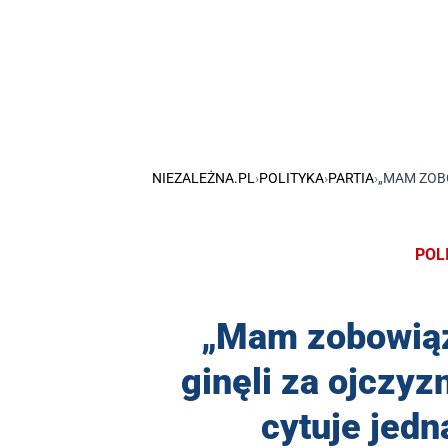
NIEZALEŻNA.PL
›
POLITYKA
›
PARTIA
›
„MAM ZOBO
POL
„Mam zobowiąz
ginęli za ojczy
cytuje jedn