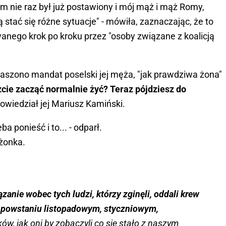
m nie raz był już postawiony i mój mąż i mąż Romy,
stać się różne sytuacje" - mówiła, zaznaczając, że to
owanego krok po kroku przez "osoby związane z koalicją
aszono mandat poselski jej męża, "jak prawdziwa żona"
ie zacząć normalnie żyć? Teraz pójdziesz do
powiedział jej Mariusz Kamiński.
a ponieść i to... - odparł.
łżonka.
anie wobec tych ludzi, którzy zginęli, oddali krew
w powstaniu listopadowym, styczniowym,
ów, jak oni by zobaczyli co się stało z naszym