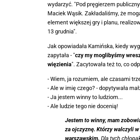
wydarzyć. "Pod pręgierzem publiczny
Maciek Wąsik. Zakładaliśmy, że mogą 
element większej gry i planu, realiz
13 grudnia".
Jak opowiadała Kamińska, kiedy wyg
zapytała - "
czy my moglibyśmy wreszc
więzienia
". Zacytowała też to, co od
- Wiem, ja rozumiem, ale czasami trzeb
- Ale w imię czego? - dopytywała ma
- Ja jestem winny to ludziom...
- Ale ludzie tego nie docenią!
Jestem to winny, mam zobowiąz
za ojczyznę. Którzy walczyli 
warszawskim.
Dla tych chłopak