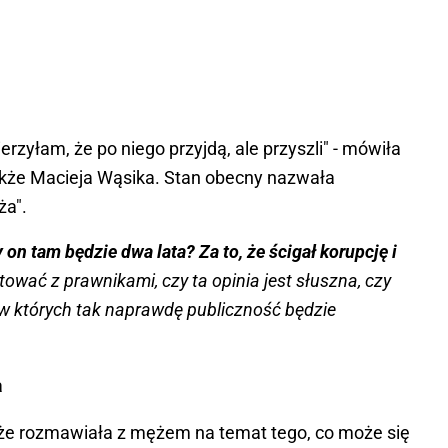
ierzyłam, że po niego przyjdą, ale przyszli" - mówiła
kże Macieja Wąsika. Stan obecny nazwała
ża".
n tam będzie dwa lata? Za to, że ścigał korupcję i
ytować z prawnikami, czy ta opinia jest słuszna, czy
a, w których tak naprawdę publiczność będzie
a
 że rozmawiała z mężem na temat tego, co może się