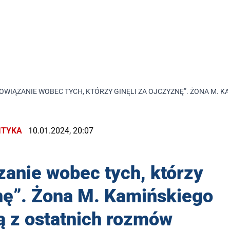
WIĄZANIE WOBEC TYCH, KTÓRZY GINĘLI ZA OJCZYZNĘ”. ŻONA M. 
ITYKA
10.01.2024, 20:07
anie wobec tych, którzy
znę”. Żona M. Kamińskiego
ą z ostatnich rozmów