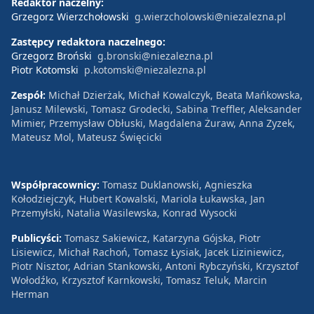
Redaktor naczelny:
Grzegorz Wierzchołowski
g.wierzcholowski@niezalezna.pl
Zastępcy redaktora naczelnego:
Grzegorz Broński
g.bronski@niezalezna.pl
Piotr Kotomski
p.kotomski@niezalezna.pl
Zespół:
Michał Dzierżak, Michał Kowalczyk, Beata Mańkowska,
Janusz Milewski, Tomasz Grodecki, Sabina Treffler, Aleksander
Mimier, Przemysław Obłuski, Magdalena Żuraw, Anna Zyzek,
Mateusz Mol, Mateusz Święcicki
Współpracownicy:
Tomasz Duklanowski, Agnieszka
Kołodziejczyk, Hubert Kowalski, Mariola Łukawska, Jan
Przemyłski, Natalia Wasilewska, Konrad Wysocki
Publicyści:
Tomasz Sakiewicz, Katarzyna Gójska, Piotr
Lisiewicz, Michał Rachoń, Tomasz Łysiak, Jacek Liziniewicz,
Piotr Nisztor, Adrian Stankowski, Antoni Rybczyński, Krzysztof
Wołodźko, Krzysztof Karnkowski, Tomasz Teluk, Marcin
Herman