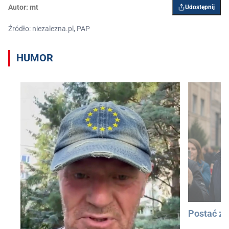
Autor:
mt
Udostępnij
Źródło: niezalezna.pl, PAP
HUMOR
Postać z