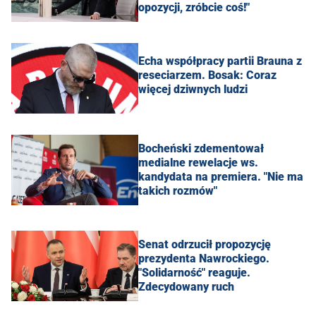
opozycji, zróbcie coś!"
Echa współpracy partii Brauna z
reseciarzem. Bosak: Coraz
więcej dziwnych ludzi
Bocheński zdementował
medialne rewelacje ws.
kandydata na premiera. "Nie ma
takich rozmów"
Senat odrzucił propozycję
prezydenta Nawrockiego.
"Solidarność" reaguje.
Zdecydowany ruch