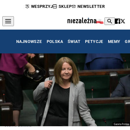
WESPRZYJ
SKLEP
NEWSLETTER
NAJNOWSZE
POLSKA
ŚWIAT
PETYCJE
MEMY
G
Gazeta Polska
Joanna Lichocka