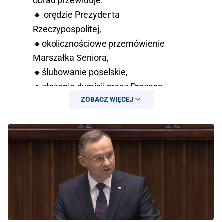
obrad przewiduje:
🔸 orędzie Prezydenta
Rzeczypospolitej,
🔸okolicznościowe przemówienie
Marszałka Seniora,
🔸ślubowanie poselskie,
🔸złożenie dymisji przez Prezesa
ZOBACZ WIĘCEJ
Rady…
pic.twitter.com/TCTpF23MPB
— Sejm RP🇵🇱 (@KancelariaSejmu)
November 13, 2023