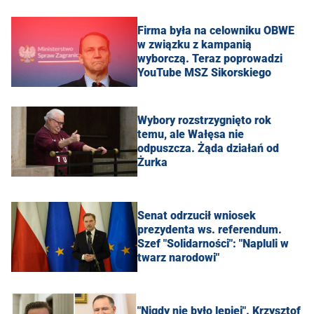
Firma była na celowniku OBWE
w związku z kampanią
wyborczą. Teraz poprowadzi
YouTube MSZ Sikorskiego
Wybory rozstrzygnięto rok
temu, ale Wałęsa nie
odpuszcza. Żąda działań od
Żurka
Senat odrzucił wniosek
prezydenta ws. referendum.
Szef "Solidarności": "Napluli w
twarz narodowi"
"Nigdy nie było lepiej". Krzysztof