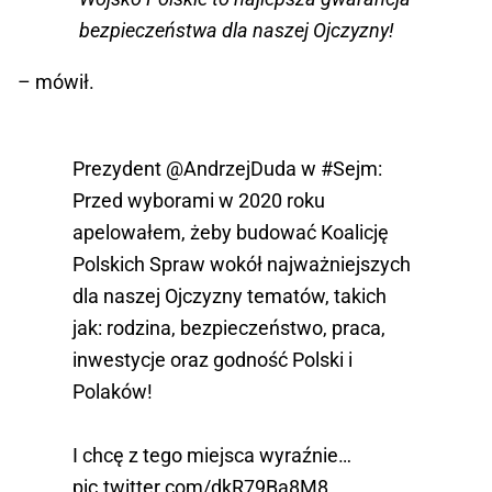
bezpieczeństwa dla naszej Ojczyzny!
– mówił.
Prezydent
@AndrzejDuda
w
#Sejm
:
Przed wyborami w 2020 roku
apelowałem, żeby budować Koalicję
Polskich Spraw wokół najważniejszych
dla naszej Ojczyzny tematów, takich
jak: rodzina, bezpieczeństwo, praca,
inwestycje oraz godność Polski i
Polaków!
I chcę z tego miejsca wyraźnie…
pic.twitter.com/dkR79Ba8M8