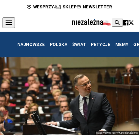
WESPRZYJ
SKLEP
NEWSLETTER
NAJNOWSZE
POLSKA
ŚWIAT
PETYCJE
MEMY
G
https://twitter.com/KancelariaSejmu
Andrzej Duda