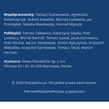
Współpracownicy:
Tomasz Duklanowski, Agnieszka
Kołodziejczyk, Hubert Kowalski, Mariola Łukawska, Jan
Przemyłski, Natalia Wasilewska, Konrad Wysocki
Publicyści:
Tomasz Sakiewicz, Katarzyna Gójska, Piotr
Lisiewicz, Michał Rachoń, Tomasz Łysiak, Jacek Liziniewicz,
Piotr Nisztor, Adrian Stankowski, Antoni Rybczyński, Krzysztof
Wołodźko, Krzysztof Karnkowski, Tomasz Teluk, Marcin
Herman
Wydawca:
Słowo Niezależne Sp. z o.o.
Filtrowa 63 / 43, 02-056 Warszawa, Polska
© 2026 Niezależna.pl. Wszystkie prawa zastrzeżone.
Patronat
Reklama
Polityka prywatności