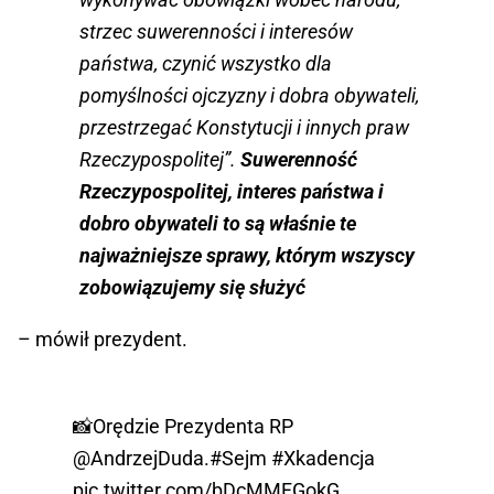
strzec suwerenności i interesów
państwa, czynić wszystko dla
pomyślności ojczyzny i dobra obywateli,
przestrzegać Konstytucji i innych praw
Rzeczypospolitej”.
Suwerenność
Rzeczypospolitej, interes państwa i
dobro obywateli to są właśnie te
najważniejsze sprawy, którym wszyscy
zobowiązujemy się służyć
– mówił prezydent.
📸Orędzie Prezydenta RP
@AndrzejDuda
.
#Sejm
#Xkadencja
pic.twitter.com/bDcMMFGokG