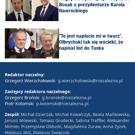
Bosak o prezydenturze Karola
Nawrockiego
"To jest naplucie mi w twarz".
Olbrychski tak się wściekł, że
napisał list do Tuska
Redaktor naczelny:
Grzegorz Wierzchołowski
g.wierzcholowski@niezalezna.pl
Zastępcy redaktora naczelnego:
Grzegorz Broński
g.bronski@niezalezna.pl
Piotr Kotomski
p.kotomski@niezalezna.pl
Zespół:
Michał Dzierżak, Michał Kowalczyk, Beata Mańkowska,
Janusz Milewski, Tomasz Grodecki, Sabina Treffler, Aleksander
Mimier, Przemysław Obłuski, Magdalena Żuraw, Anna Zyzek,
Mateusz Mol, Mateusz Święcicki