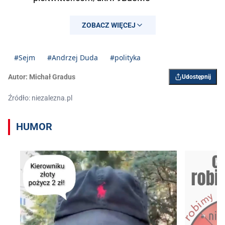
— Kancelaria Prezydenta
ZOBACZ WIĘCEJ
(@prezydentpl)
November 13, 2023
#Sejm
#Andrzej Duda
#polityka
Autor:
Michał Gradus
Udostępnij
Źródło: niezalezna.pl
HUMOR