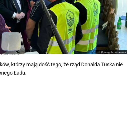
@pisorgpl - twitter.com
ącymi rolnikami
ików, którzy mają dość tego, że rząd Donalda Tuska nie
onego Ładu.