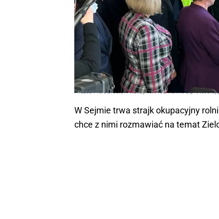
Prezes PiS Jarosław Kaczyński rozmawia z protesetuj
W Sejmie trwa strajk okupacyjny roln
chce z nimi rozmawiać na temat Ziel