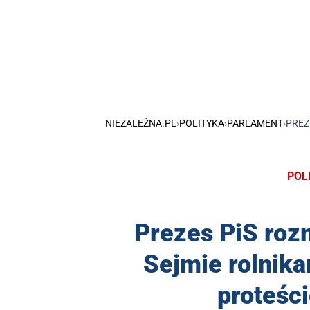
NIEZALEŻNA.PL
›
POLITYKA
›
PARLAMENT
›
PREZ
POL
Prezes PiS roz
Sejmie rolnik
proteści