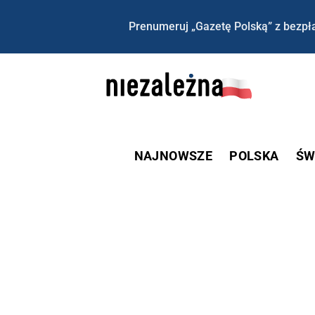
Prenumeruj „Gazetę Polską” z bezpła
NAJNOWSZE
POLSKA
ŚW