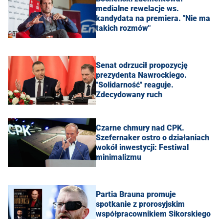
medialne rewelacje ws.
kandydata na premiera. "Nie ma
takich rozmów"
Senat odrzucił propozycję
prezydenta Nawrockiego.
"Solidarność" reaguje.
Zdecydowany ruch
Czarne chmury nad CPK.
Szefernaker ostro o działaniach
wokół inwestycji: Festiwal
minimalizmu
Partia Brauna promuje
spotkanie z prorosyjskim
współpracownikiem Sikorskiego