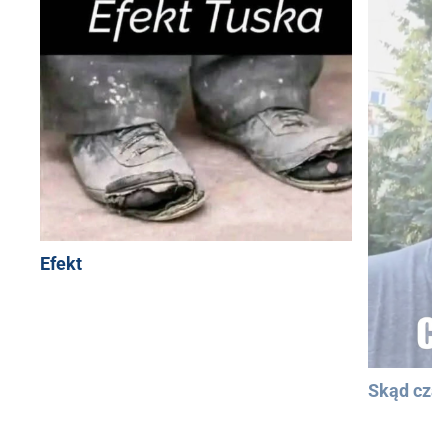
Efekt
Skąd cza