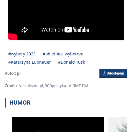
#wybory 2023
#obietnice wyborcze
#Katarzyna Lubnauer
#Donald Tusk
Autor:
pł
Udostępnij
Źródło: Niezalezna.pl, 300polityka.pl, RMF FM
HUMOR