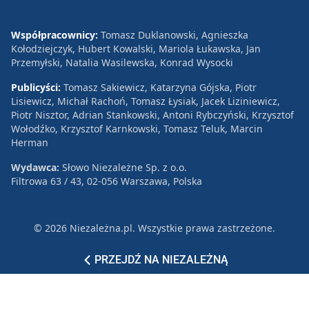
Współpracownicy:
Tomasz Duklanowski, Agnieszka
Kołodziejczyk, Hubert Kowalski, Mariola Łukawska, Jan
Przemyłski, Natalia Wasilewska, Konrad Wysocki
Publicyści:
Tomasz Sakiewicz, Katarzyna Gójska, Piotr
Lisiewicz, Michał Rachoń, Tomasz Łysiak, Jacek Liziniewicz,
Piotr Nisztor, Adrian Stankowski, Antoni Rybczyński, Krzysztof
Wołodźko, Krzysztof Karnkowski, Tomasz Teluk, Marcin
Herman
Wydawca:
Słowo Niezależne Sp. z o.o.
Filtrowa 63 / 43, 02-056 Warszawa, Polska
© 2026 Niezależna.pl. Wszystkie prawa zastrzeżone.
Patronat
Reklama
Polityka prywatności
PRZEJDŹ NA NIEZALEŻNĄ