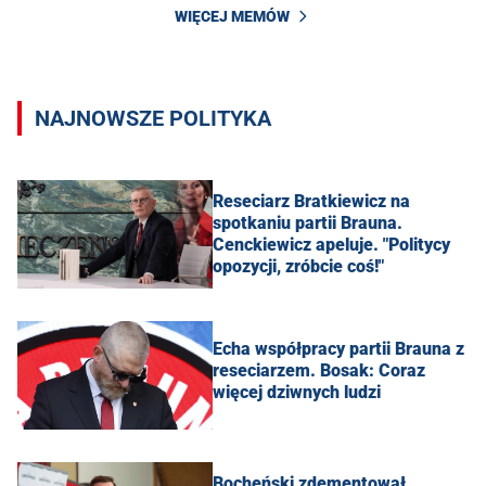
WIĘCEJ MEMÓW
NAJNOWSZE POLITYKA
Reseciarz Bratkiewicz na
spotkaniu partii Brauna.
Cenckiewicz apeluje. "Politycy
opozycji, zróbcie coś!"
Echa współpracy partii Brauna z
reseciarzem. Bosak: Coraz
więcej dziwnych ludzi
Bocheński zdementował