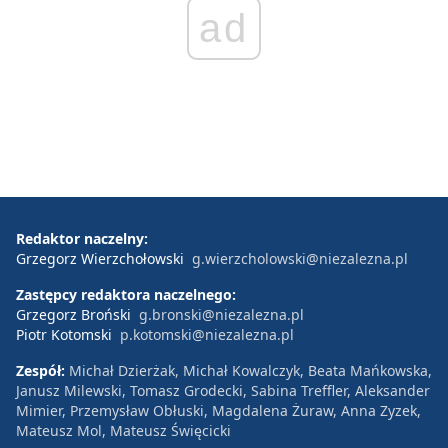
ad
Redaktor naczelny:
Grzegorz Wierzchołowski
g.wierzcholowski@niezalezna.pl
Zastępcy redaktora naczelnego:
Grzegorz Broński
g.bronski@niezalezna.pl
Piotr Kotomski
p.kotomski@niezalezna.pl
Zespół:
Michał Dzierżak, Michał Kowalczyk, Beata Mańkowska,
Janusz Milewski, Tomasz Grodecki, Sabina Treffler, Aleksander
Mimier, Przemysław Obłuski, Magdalena Żuraw, Anna Zyzek,
Mateusz Mol, Mateusz Święcicki