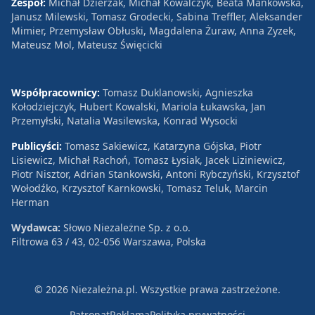
Zespół:
Michał Dzierżak, Michał Kowalczyk, Beata Mańkowska,
Janusz Milewski, Tomasz Grodecki, Sabina Treffler, Aleksander
Mimier, Przemysław Obłuski, Magdalena Żuraw, Anna Zyzek,
Mateusz Mol, Mateusz Święcicki
Współpracownicy:
Tomasz Duklanowski, Agnieszka
Kołodziejczyk, Hubert Kowalski, Mariola Łukawska, Jan
Przemyłski, Natalia Wasilewska, Konrad Wysocki
Publicyści:
Tomasz Sakiewicz, Katarzyna Gójska, Piotr
Lisiewicz, Michał Rachoń, Tomasz Łysiak, Jacek Liziniewicz,
Piotr Nisztor, Adrian Stankowski, Antoni Rybczyński, Krzysztof
Wołodźko, Krzysztof Karnkowski, Tomasz Teluk, Marcin
Herman
Wydawca:
Słowo Niezależne Sp. z o.o.
Filtrowa 63 / 43, 02-056 Warszawa, Polska
© 2026 Niezależna.pl. Wszystkie prawa zastrzeżone.
Patronat
Reklama
Polityka prywatności