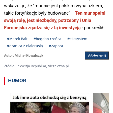
wskazując, że "mur nie jest polskim wynalazkiem,
takie fortyfikacje były budowane". -
Ten mur spełni
swoją rolę, jest niezbędny, potrzebny i Unia
Europejska zgadza się z tą inwestycją
- podkreślił.
#Marek Balt
#bogdan rzońca
#ekosystem
#granica z Białorusią
#Zapora
Autor:
Michał Kowalczyk
Udostępnij
Źródło: Telewizja Republika, Niezalezna.pl
HUMOR