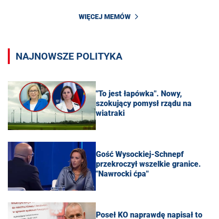
WIĘCEJ MEMÓW
NAJNOWSZE POLITYKA
"To jest łapówka". Nowy,
szokujący pomysł rządu na
wiatraki
Gość Wysockiej-Schnepf
przekroczył wszelkie granice.
"Nawrocki ćpa"
Poseł KO naprawdę napisał to