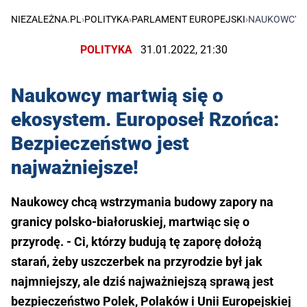
NIEZALEŻNA.PL
›
POLITYKA
›
PARLAMENT EUROPEJSKI
›
NAUKOWCY M
POLITYKA
31.01.2022, 21:30
Naukowcy martwią się o
ekosystem. Europoseł Rzońca:
Bezpieczeństwo jest
najważniejsze!
Naukowcy chcą wstrzymania budowy zapory na
granicy polsko-białoruskiej, martwiąc się o
przyrodę. - Ci, którzy budują tę zaporę dołożą
starań, żeby uszczerbek na przyrodzie był jak
najmniejszy, ale dziś najważniejszą sprawą jest
bezpieczeństwo Polek, Polaków i Unii Europejskiej