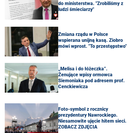
do ministerstwa. "Zrobiliśmy z
ludzi śmieciarzy"
Zmiana rządu w Polsce
wspierana unijną kasą. Ziobro
mówi wprost. "To przestępstwo"
„Melisa i do łóżeczka”.
Żenujące wpisy ormowca
Siemoniaka pod adresem prof.
Cenckiewicza
Foto-symbol z rocznicy
prezydentury Nawrockiego.
Niesamowite ujęcie hitem sieci.
ZOBACZ ZDJĘCIA