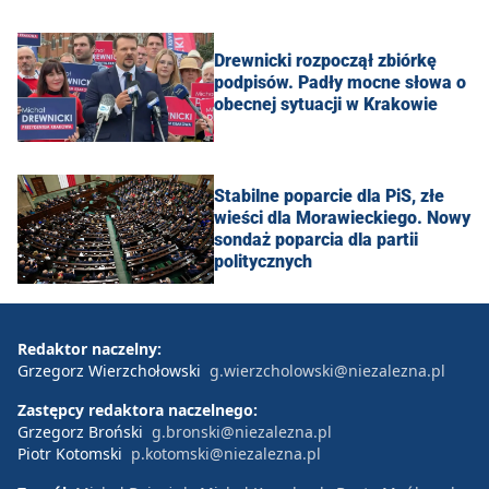
Drewnicki rozpoczął zbiórkę
podpisów. Padły mocne słowa o
obecnej sytuacji w Krakowie
Stabilne poparcie dla PiS, złe
wieści dla Morawieckiego. Nowy
sondaż poparcia dla partii
politycznych
Redaktor naczelny:
Grzegorz Wierzchołowski
g.wierzcholowski@niezalezna.pl
Zastępcy redaktora naczelnego:
Grzegorz Broński
g.bronski@niezalezna.pl
Piotr Kotomski
p.kotomski@niezalezna.pl