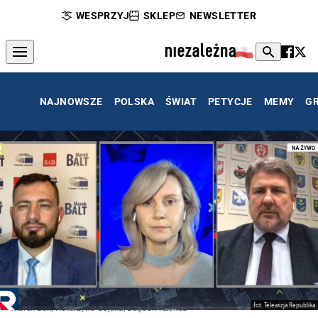
WESPRZYJ
SKLEP
NEWSLETTER
NAJNOWSZE
POLSKA
ŚWIAT
PETYCJE
MEMY
G
fot. Telewizja Republika
Marek Balt, Katarzyna Gójska, Bogdan Rzońca