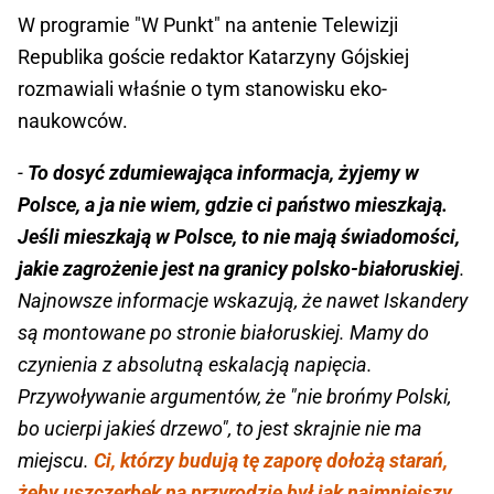
W programie "W Punkt" na antenie Telewizji
Republika goście redaktor Katarzyny Gójskiej
rozmawiali właśnie o tym stanowisku eko-
naukowców.
-
To dosyć zdumiewająca informacja, żyjemy w
Polsce, a ja nie wiem, gdzie ci państwo mieszkają.
Jeśli mieszkają w Polsce, to nie mają świadomości,
jakie zagrożenie jest na granicy polsko-białoruskiej
.
Najnowsze informacje wskazują, że nawet Iskandery
są montowane po stronie białoruskiej. Mamy do
czynienia z absolutną eskalacją napięcia.
Przywoływanie argumentów, że "nie brońmy Polski,
bo ucierpi jakieś drzewo", to jest skrajnie nie ma
miejscu.
Ci, którzy budują tę zaporę dołożą starań,
żeby uszczerbek na przyrodzie był jak najmniejszy,