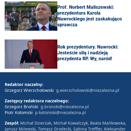
Prof. Norbert Maliszewski:
prezydentura Karola
Nawrockiego jest zaskakująco
sprawcza
Rok prezydentury. Nawrocki:
Jesteście siłą i nadzieją
prezydenta RP. Wy, naród!
Redaktor naczelny:
Grzegorz Wierzchołowski
g.wierzcholowski@niezalezna.pl
Zastępcy redaktora naczelnego:
Grzegorz Broński
g.bronski@niezalezna.pl
Piotr Kotomski
p.kotomski@niezalezna.pl
Zespół:
Michał Dzierżak, Michał Kowalczyk, Beata Mańkowska,
Janusz Milewski, Tomasz Grodecki, Sabina Treffler, Aleksander