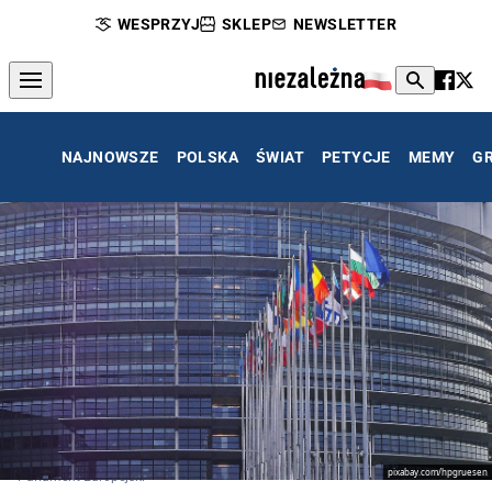
WESPRZYJ
SKLEP
NEWSLETTER
NAJNOWSZE
POLSKA
ŚWIAT
PETYCJE
MEMY
G
pixabay.com/hpgruesen
Parlament Europejski