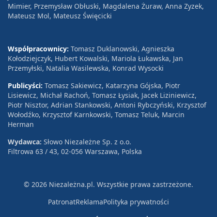
Mimier, Przemysław Obłuski, Magdalena Żuraw, Anna Zyzek,
Mateusz Mol, Mateusz Święcicki
Współpracownicy:
Tomasz Duklanowski, Agnieszka
Kołodziejczyk, Hubert Kowalski, Mariola Łukawska, Jan
Przemyłski, Natalia Wasilewska, Konrad Wysocki
Publicyści:
Tomasz Sakiewicz, Katarzyna Gójska, Piotr
Lisiewicz, Michał Rachoń, Tomasz Łysiak, Jacek Liziniewicz,
Piotr Nisztor, Adrian Stankowski, Antoni Rybczyński, Krzysztof
Wołodźko, Krzysztof Karnkowski, Tomasz Teluk, Marcin
Herman
Wydawca:
Słowo Niezależne Sp. z o.o.
Filtrowa 63 / 43, 02-056 Warszawa, Polska
© 2026 Niezależna.pl. Wszystkie prawa zastrzeżone.
Patronat
Reklama
Polityka prywatności