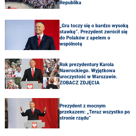
Republika
„Gra toczy się o bardzo wysoką
stawkę”. Prezydent zwrócił się
do Polaków z apelem o
wspólnotę
Rok prezydentury Karola
Nawrockiego. Wyjątkowa
uroczystość w Warszawie.
ZOBACZ ZDJĘCIA
Prezydent z mocnym
przekazem: „Teraz wszystko po
stronie rządu”