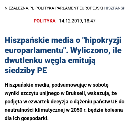
NIEZALEŻNA.PL
›
POLITYKA
›
PARLAMENT EUROPEJSKI
›
HISZPAŃSKIE
POLITYKA
14.12.2019, 18:47
Hiszpańskie media o "hipokryzji
europarlamentu". Wyliczono, ile
dwutlenku węgla emitują
siedziby PE
Hiszpańskie media, podsumowując w sobotę
wyniki szczytu unijnego w Brukseli, wskazują, że
podjęta w czwartek decyzja o dążeniu państw UE do
neutralności klimatycznej w 2050 r. będzie bolesna
dla ich gospodarki.