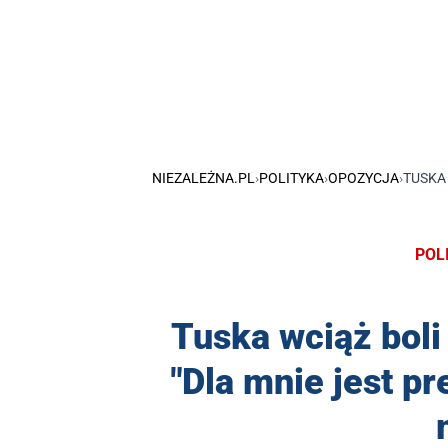
NIEZALEŻNA.PL
›
POLITYKA
›
OPOZYCJA
›
TUSKA
POL
Tuska wciąż bol
"Dla mnie jest 