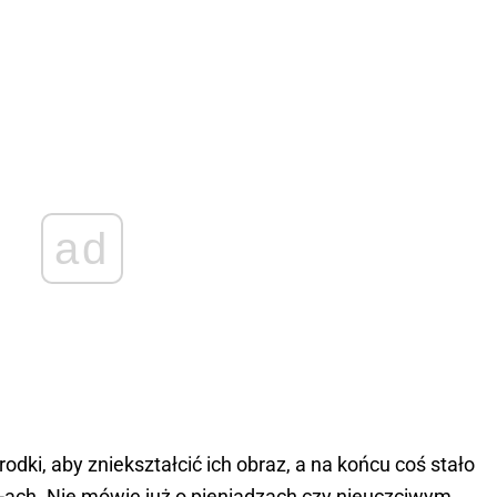
ad
dki, aby zniekształcić ich obraz, a na końcu coś stało
S-ach. Nie mówię już o pieniądzach czy nieuczciwym