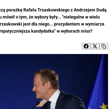
czą porażkę Rafała Trzaskowskiego z Andrzejem Dudą
u mówił o tym, że wybory były... "nielegalne w wielu
Trzaskowski jest dla niego... prezydentem w wymiarze
sympatyczniejsza kandydatka" w wyborach miss?