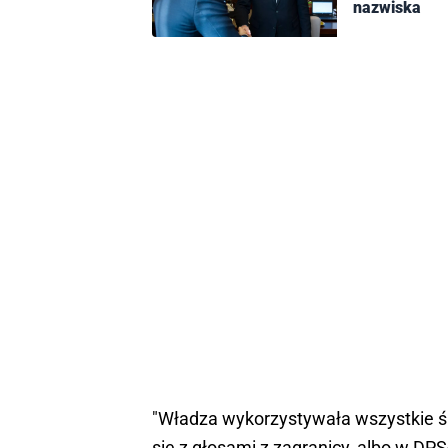
nazwiska
"Władza wykorzystywała wszystkie śro
się z głosami z zagranicy, albo w DP