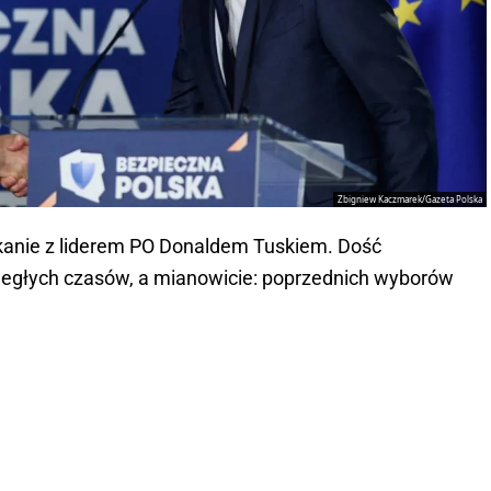
Zbigniew Kaczmarek/Gazeta Polska
otkanie z liderem PO Donaldem Tuskiem. Dość
dległych czasów, a mianowicie: poprzednich wyborów