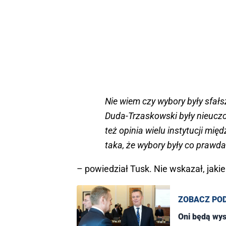
Nie wiem czy wybory były sfał
Duda-Trzaskowski były nieuczciw
też opinia wielu instytucji mię
taka, że wybory były co prawda
– powiedział Tusk. Nie wskazał, jaki
ZOBACZ PO
Oni będą wys