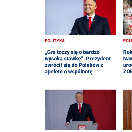
POLITYKA
POL
„Gra toczy się o bardzo
Rok
wysoką stawkę”. Prezydent
Naw
zwrócił się do Polaków z
uro
apelem o wspólnotę
ZO