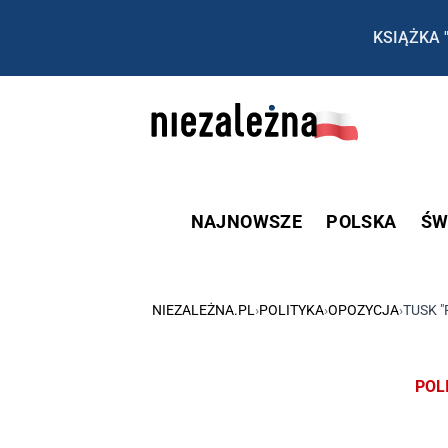
KSIĄŻKA 
NAJNOWSZE
POLSKA
ŚW
NIEZALEŻNA.PL
›
POLITYKA
›
OPOZYCJA
›
TUSK 
POL