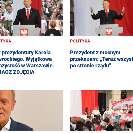
ITYKA
POLITYKA
 prezydentury Karola
Prezydent z mocnym
rockiego. Wyjątkowa
przekazem: „Teraz wszys
czystość w Warszawie.
po stronie rządu”
BACZ ZDJĘCIA