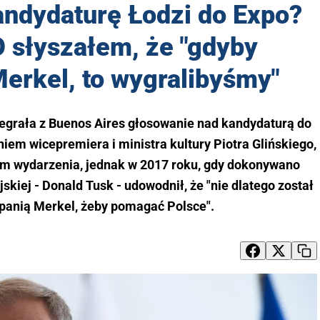
andydaturę Łodzi do Expo?
O słyszałem, że "gdyby
erkel, to wygralibyśmy"
zegrała z Buenos Aires głosowanie nad kandydaturą do
iem wicepremiera i ministra kultury Piotra Glińskiego,
m wydarzenia, jednak w 2017 roku, gdy dokonywano
kiej - Donald Tusk - udowodnił, że "nie dlatego został
 panią Merkel, żeby pomagać Polsce".