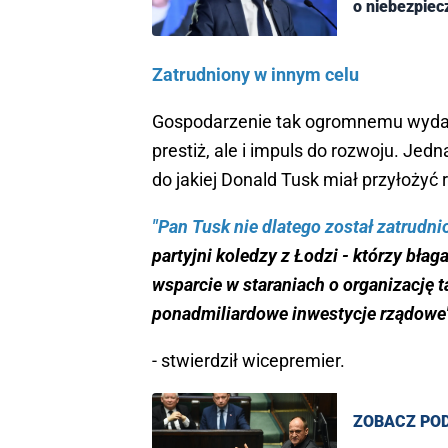
o niebezpiecz
Zatrudniony w innym celu
Gospodarzenie tak ogromnemu wydarze
prestiż, ale i impuls do rozwoju. Jedn
do jakiej Donald Tusk miał przyłożyć
"Pan Tusk nie dlatego został zatrudn
partyjni koledzy z Łodzi - którzy błagal
wsparcie w staraniach o organizację 
ponadmiliardowe inwestycje rządowe
- stwierdził wicepremier.
ZOBACZ PO