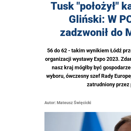
Tusk "położył" k
Gliński: W P
zadzwonił do M
56 do 62 - takim wynikiem Łódź pr
organizacji wystawy Expo 2023. Zdan
nasz kraj mógłby być gospodarze
wyboru, ówczesny szef Rady Europejs
zatrudniony przez
Autor:
Mateusz Święcicki