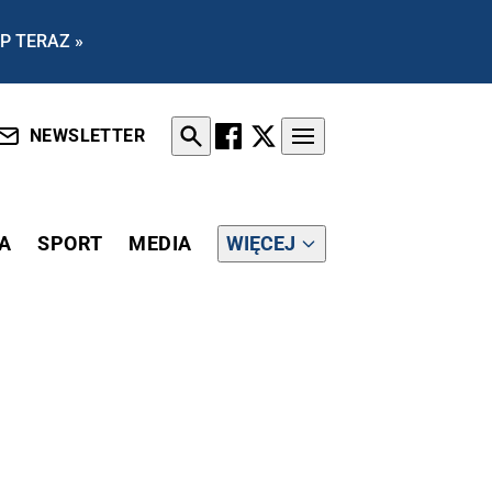
P TERAZ »
NEWSLETTER
A
SPORT
MEDIA
WIĘCEJ
, ŻE "GDYBY ZADZWONIŁ DO MERKEL, TO WYGRALIBYŚMY"