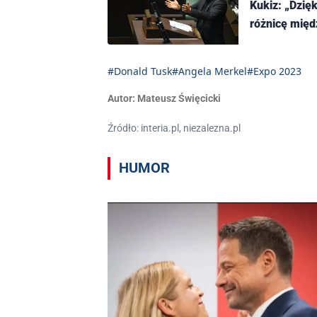
Kukiz: „Dzię
różnicę mię
#Donald Tusk
#Angela Merkel
#Expo 2023
Autor:
Mateusz Święcicki
Źródło: interia.pl, niezalezna.pl
HUMOR