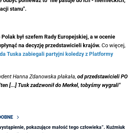
e odbyć ponieważ to "nie pasuje do ich - niemieckich,
acji stanu".
Polak był szefem Rady Europejskiej, a w ocenie
płynąć na decyzję przedstawicieli krajów.
Co więcej,
da Tuska zabiegali partyjni koledzy z Platformy
zydent Hanna Zdanowska płakała,
od przedstawicieli PO
"ten [...] Tusk zadzwonił do Merkel, tobyśmy wygrali"
DOBNE
wystąpienie, pokazujące małość tego człowieka”. Kuźmiuk