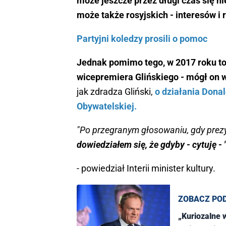
może jeszcze przez długi czas się ni
może także rosyjskich - interesów i r
Partyjni koledzy prosili o pomoc
Jednak pomimo tego, w 2017 roku to 
wicepremiera Glińskiego - mógł on w
jak zdradza Gliński,
o działania Donal
Obywatelskiej.
"Po przegranym głosowaniu, gdy pre
dowiedziałem się, że gdyby - cytuję - 
- powiedział Interii minister kultury.
ZOBACZ PO
„Kuriozalne 