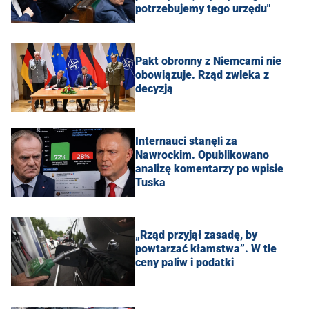
potrzebujemy tego urzędu"
Pakt obronny z Niemcami nie
obowiązuje. Rząd zwleka z
decyzją
Internauci stanęli za
Nawrockim. Opublikowano
analizę komentarzy po wpisie
Tuska
„Rząd przyjął zasadę, by
powtarzać kłamstwa”. W tle
ceny paliw i podatki