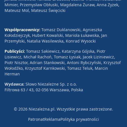
Mimier, Przemysław Obłuski, Magdalena Żuraw, Anna Zyzek,
Mateusz Mol, Mateusz Święcicki
Współpracownicy:
Tomasz Duklanowski, Agnieszka
Kołodziejczyk, Hubert Kowalski, Mariola Łukawska, Jan
Przemyłski, Natalia Wasilewska, Konrad Wysocki
Publicyści:
Tomasz Sakiewicz, Katarzyna Gójska, Piotr
Lisiewicz, Michał Rachoń, Tomasz Łysiak, Jacek Liziniewicz,
Piotr Nisztor, Adrian Stankowski, Antoni Rybczyński, Krzysztof
Wołodźko, Krzysztof Karnkowski, Tomasz Teluk, Marcin
Herman
Wydawca:
Słowo Niezależne Sp. z o.o.
Filtrowa 63 / 43, 02-056 Warszawa, Polska
© 2026 Niezależna.pl. Wszystkie prawa zastrzeżone.
Patronat
Reklama
Polityka prywatności