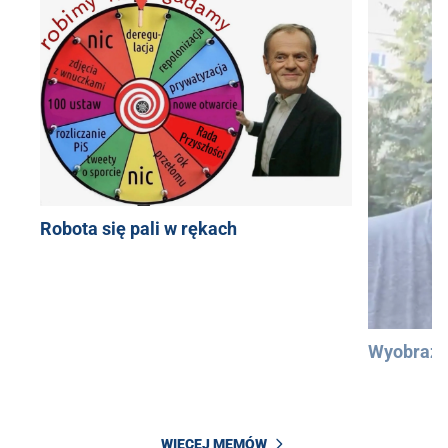
Robota się pali w rękach
Wyobraźc
WIĘCEJ MEMÓW