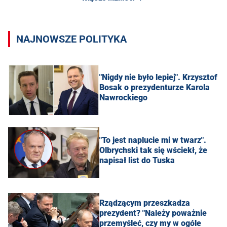
NAJNOWSZE POLITYKA
"Nigdy nie było lepiej". Krzysztof
Bosak o prezydenturze Karola
Nawrockiego
"To jest naplucie mi w twarz".
Olbrychski tak się wściekł, że
napisał list do Tuska
Rządzącym przeszkadza
prezydent? "Należy poważnie
przemyśleć, czy my w ogóle