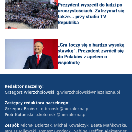
Prezydent wyszedł do ludzi po
uroczystościach. Zatrzymał się
także... przy studiu TV
Republika
„Gra toczy się o bardzo wysoką
stawkę”. Prezydent zwrócił się
do Polaków z apelem o
wspólnotę
Redaktor naczelny:
Grzegorz Wierzchołowski
g.wierzcholowski@niezalezna.pl
Zastępcy redaktora naczelnego:
Grzegorz Broński
g.bronski@niezalezna.pl
Piotr Kotomski
p.kotomski@niezalezna.pl
Zespół:
Michał Dzierżak, Michał Kowalczyk, Beata Mańkowska,
Janusz Milewski, Tomasz Grodecki, Sabina Treffler, Aleksander