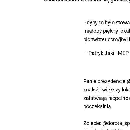
Gdyby to było stow
miałoby piękny lok
pic.twitter.com/jhy
— Patryk Jaki - MEP
Panie prezydencie
@
znaleźć większy lok
załatwiają niepełno
poczekalnią.
Zdjęcie:
@dorota_sp