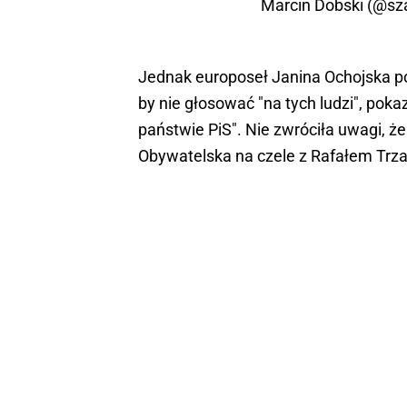
Marcin Dobski (@s
Jednak europoseł Janina Ochojska po
by nie głosować "na tych ludzi", pokazu
państwie PiS". Nie zwróciła uwagi, że
Obywatelska na czele z Rafałem Trz