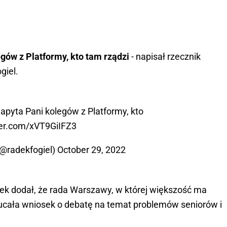
gów z Platformy, kto tam rządzi
- napisał rzecznik
giel.
pyta Pani kolegów z Platformy, kto
ter.com/xVT9GiIFZ3
(@radekfogiel)
October 29, 2022
rek dodał, że rada Warszawy, w której większość ma
ucała wniosek o debatę na temat problemów seniorów i