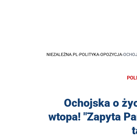
NIEZALEŻNA.PL
›
POLITYKA
›
OPOZYCJA
›
OCHOJS
POL
Ochojska o życ
wtopa! "Zapyta Pa
t