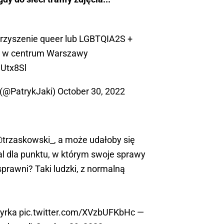
arzyszenie queer lub LGBTQIA2S +
al w centrum Warszawy
HUtx8Sl
 (@PatrykJaki)
October 30, 2022
trzaskowski_
, a może udałoby się
al dla punktu, w którym swoje sprawy
sprawni? Taki ludzki, z normalną
yrka
pic.twitter.com/XVzbUFKbHc
—