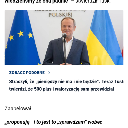
wiedzieliśmy że ona padnie
" – stwierdził Tusk.
ZOBACZ PODOBNE
Straszyli, że „pieniędzy nie ma i nie będzie”. Teraz Tusk
twierdzi, że 500 plus i waloryzację sam przewidział
Zaapelował:
„proponuję - i to jest to „sprawdzam” wobec