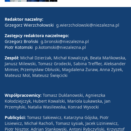
Redaktor naczelny:
Grzegorz Wierzchołowski
g.wierzcholowski@niezalezna.pl
Zastępcy redaktora naczelnego:
Grzegorz Broński
g.bronski@niezalezna.pl
Piotr Kotomski
p.kotomski@niezalezna.pl
Zespół:
Michał Dzierżak, Michał Kowalczyk, Beata Mańkowska,
Janusz Milewski, Tomasz Grodecki, Sabina Treffler, Aleksander
Mimier, Przemysław Obłuski, Magdalena Żuraw, Anna Zyzek,
Mateusz Mol, Mateusz Święcicki
Współpracownicy:
Tomasz Duklanowski, Agnieszka
Kołodziejczyk, Hubert Kowalski, Mariola Łukawska, Jan
Przemyłski, Natalia Wasilewska, Konrad Wysocki
Publicyści:
Tomasz Sakiewicz, Katarzyna Gójska, Piotr
Lisiewicz, Michał Rachoń, Tomasz Łysiak, Jacek Liziniewicz,
Piotr Nisztor, Adrian Stankowski, Antoni Rybczyński, Krzysztof