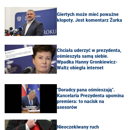
Giertych może mieć poważne
kłopoty. Jest komentarz Żurka
Chciała uderzyć w prezydenta,
ośmieszyła samą siebie.
Wpadka Hanny Gronkiewicz-
Waltz obiegła internet
"Doradcy pana ośmieszają".
Kancelaria Prezydenta upomina
premiera: to nacisk na
asesorów
Nieoczekiwany ruch