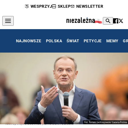
WESPRZYJ
SKLEP
NEWSLETTER
NAJNOWSZE
POLSKA
ŚWIAT
PETYCJE
MEMY
G
Fot. Tomasz Jedrzejowski/ Gazeta Polska
Tusk apeluje o 800 Plus już na Dzień Dziecka