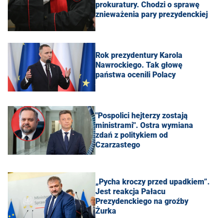
prokuratury. Chodzi o sprawę
znieważenia pary prezydenckiej
Rok prezydentury Karola
Nawrockiego. Tak głowę
państwa ocenili Polacy
"Pospolici hejterzy zostają
ministrami". Ostra wymiana
zdań z politykiem od
Czarzastego
„Pycha kroczy przed upadkiem”.
Jest reakcja Pałacu
Prezydenckiego na groźby
Żurka