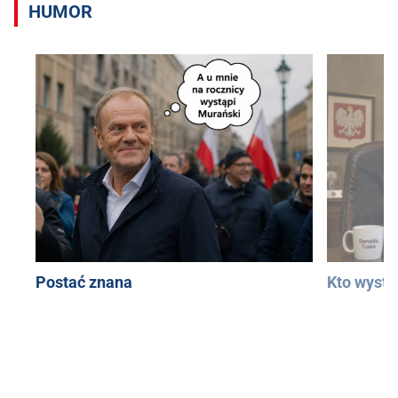
HUMOR
Postać znana
Kto wystą