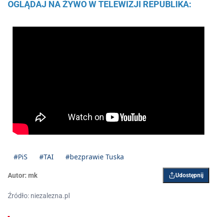
OGLĄDAJ NA ŻYWO W TELEWIZJI REPUBLIKA:
#PiS
#TAI
#bezprawie Tuska
Autor:
mk
Udostępnij
Źródło: niezalezna.pl