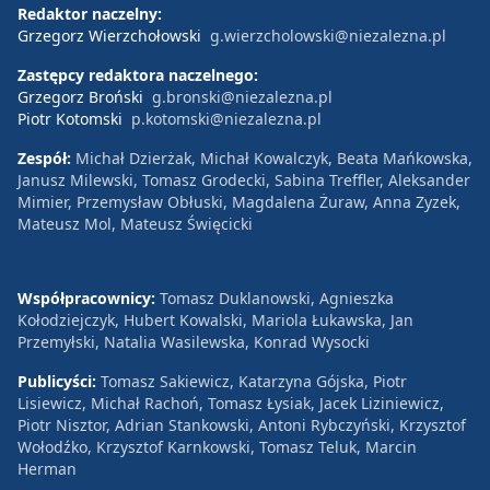
Redaktor naczelny:
Grzegorz Wierzchołowski
g.wierzcholowski@niezalezna.pl
Zastępcy redaktora naczelnego:
Grzegorz Broński
g.bronski@niezalezna.pl
Piotr Kotomski
p.kotomski@niezalezna.pl
Zespół:
Michał Dzierżak, Michał Kowalczyk, Beata Mańkowska,
Janusz Milewski, Tomasz Grodecki, Sabina Treffler, Aleksander
Mimier, Przemysław Obłuski, Magdalena Żuraw, Anna Zyzek,
Mateusz Mol, Mateusz Święcicki
Współpracownicy:
Tomasz Duklanowski, Agnieszka
Kołodziejczyk, Hubert Kowalski, Mariola Łukawska, Jan
Przemyłski, Natalia Wasilewska, Konrad Wysocki
Publicyści:
Tomasz Sakiewicz, Katarzyna Gójska, Piotr
Lisiewicz, Michał Rachoń, Tomasz Łysiak, Jacek Liziniewicz,
Piotr Nisztor, Adrian Stankowski, Antoni Rybczyński, Krzysztof
Wołodźko, Krzysztof Karnkowski, Tomasz Teluk, Marcin
Herman