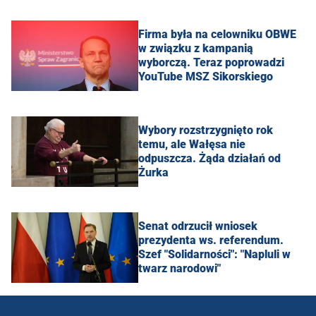
Firma była na celowniku OBWE
w związku z kampanią
wyborczą. Teraz poprowadzi
YouTube MSZ Sikorskiego
Wybory rozstrzygnięto rok
temu, ale Wałęsa nie
odpuszcza. Żąda działań od
Żurka
Senat odrzucił wniosek
prezydenta ws. referendum.
Szef "Solidarności": "Napluli w
twarz narodowi"