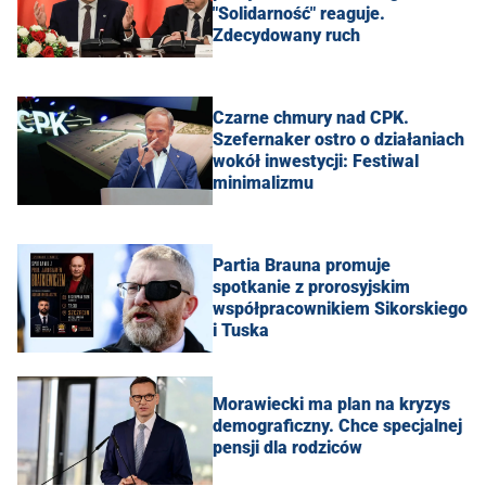
"Solidarność" reaguje.
Zdecydowany ruch
Czarne chmury nad CPK.
Szefernaker ostro o działaniach
wokół inwestycji: Festiwal
minimalizmu
Partia Brauna promuje
spotkanie z prorosyjskim
współpracownikiem Sikorskiego
i Tuska
Morawiecki ma plan na kryzys
demograficzny. Chce specjalnej
pensji dla rodziców