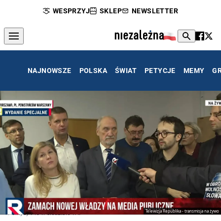
WESPRZYJ
SKLEP
NEWSLETTER
NAJNOWSZE
POLSKA
ŚWIAT
PETYCJE
MEMY
G
Telewizja Republika - transmisja na żywo
Politycy PiS w siedzibie TAI