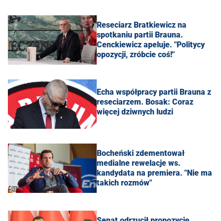
Reseciarz Bratkiewicz na
spotkaniu partii Brauna.
Cenckiewicz apeluje. "Politycy
opozycji, zróbcie coś!"
Echa współpracy partii Brauna z
reseciarzem. Bosak: Coraz
więcej dziwnych ludzi
Bocheński zdementował
medialne rewelacje ws.
kandydata na premiera. "Nie ma
takich rozmów"
Senat odrzucił propozycję