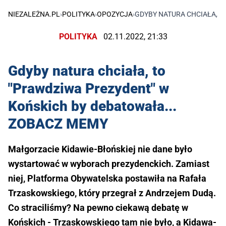
NIEZALEŻNA.PL
›
POLITYKA
›
OPOZYCJA
›
GDYBY NATURA CHCIAŁA, T
POLITYKA
02.11.2022, 21:33
Gdyby natura chciała, to
"Prawdziwa Prezydent" w
Końskich by debatowała...
ZOBACZ MEMY
Małgorzacie Kidawie-Błońskiej nie dane było
wystartować w wyborach prezydenckich. Zamiast
niej, Platforma Obywatelska postawiła na Rafała
Trzaskowskiego, który przegrał z Andrzejem Dudą.
Co straciliśmy? Na pewno ciekawą debatę w
Końskich - Trzaskowskiego tam nie było, a Kidawa-