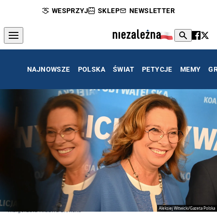
WESPRZYJ
SKLEP
NEWSLETTER
NAJNOWSZE
POLSKA
ŚWIAT
PETYCJE
MEMY
G
Aleksiej Witwicki/Gazeta Polska
Małgorzata Kidawa-Błońska