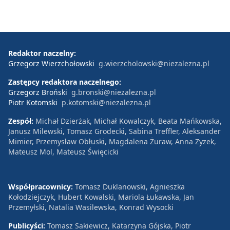
Redaktor naczelny:
Grzegorz Wierzchołowski
g.wierzcholowski@niezalezna.pl
Zastępcy redaktora naczelnego:
Grzegorz Broński
g.bronski@niezalezna.pl
Piotr Kotomski
p.kotomski@niezalezna.pl
Zespół:
Michał Dzierżak, Michał Kowalczyk, Beata Mańkowska,
Janusz Milewski, Tomasz Grodecki, Sabina Treffler, Aleksander
Mimier, Przemysław Obłuski, Magdalena Żuraw, Anna Zyzek,
Mateusz Mol, Mateusz Święcicki
Współpracownicy:
Tomasz Duklanowski, Agnieszka
Kołodziejczyk, Hubert Kowalski, Mariola Łukawska, Jan
Przemyłski, Natalia Wasilewska, Konrad Wysocki
Publicyści:
Tomasz Sakiewicz, Katarzyna Gójska, Piotr