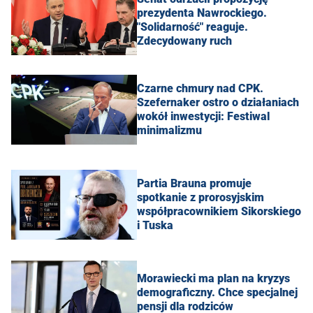
prezydenta Nawrockiego.
"Solidarność" reaguje.
Zdecydowany ruch
Czarne chmury nad CPK.
Szefernaker ostro o działaniach
wokół inwestycji: Festiwal
minimalizmu
Partia Brauna promuje
spotkanie z prorosyjskim
współpracownikiem Sikorskiego
i Tuska
Morawiecki ma plan na kryzys
demograficzny. Chce specjalnej
pensji dla rodziców