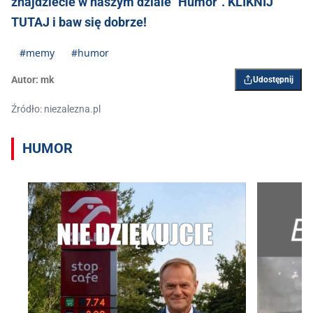
znajdziecie w naszym dziale "Humor". KLIKNIJ
TUTAJ i baw się dobrze!
#memy
#humor
Autor:
mk
Udostępnij
Źródło: niezalezna.pl
HUMOR