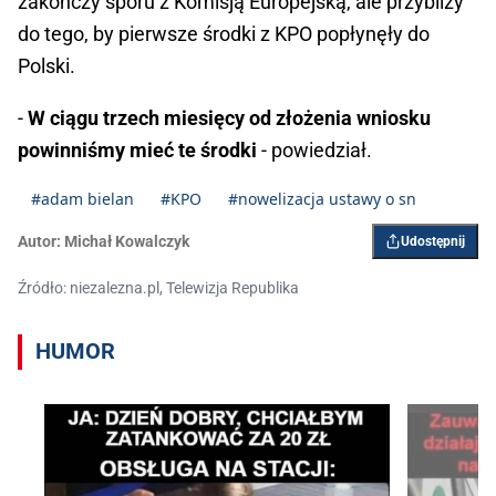
zakończy sporu z Komisją Europejską, ale przybliży
do tego, by pierwsze środki z KPO popłynęły do
Polski.
-
W ciągu trzech miesięcy od złożenia wniosku
powinniśmy mieć te środki
- powiedział.
#adam bielan
#KPO
#nowelizacja ustawy o sn
Autor:
Michał Kowalczyk
Udostępnij
Źródło: niezalezna.pl, Telewizja Republika
HUMOR