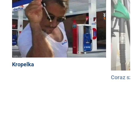
Kropelka
Coraz szy