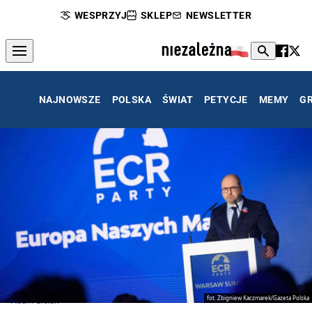
WESPRZYJ
SKLEP
NEWSLETTER
NAJNOWSZE
POLSKA
ŚWIAT
PETYCJE
MEMY
G
fot. Zbigniew Kaczmarek/Gazeta Polska
Adam Bielan