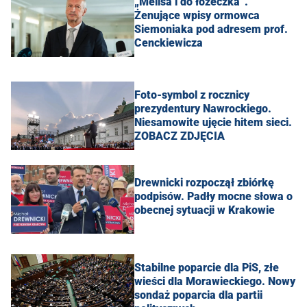
„Melisa i do łóżeczka”.
Żenujące wpisy ormowca
Siemoniaka pod adresem prof.
Cenckiewicza
Foto-symbol z rocznicy
prezydentury Nawrockiego.
Niesamowite ujęcie hitem sieci.
ZOBACZ ZDJĘCIA
Drewnicki rozpoczął zbiórkę
podpisów. Padły mocne słowa o
obecnej sytuacji w Krakowie
Stabilne poparcie dla PiS, złe
wieści dla Morawieckiego. Nowy
sondaż poparcia dla partii