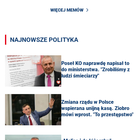
WIĘCEJ MEMÓW
NAJNOWSZE POLITYKA
Poseł KO naprawdę napisał to
do ministerstwa. "Zrobiliśmy z
ludzi śmieciarzy"
Zmiana rządu w Polsce
wspierana unijną kasą. Ziobro
mówi wprost. "To przestępstwo"