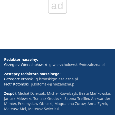
ad
Redaktor naczelny:
Grzegorz Wierzchołowski
g.wierzcholowski@niezalezna.pl
Zastępcy redaktora naczelnego:
Grzegorz Broński
g.bronski@niezalezna.pl
Piotr Kotomski
p.kotomski@niezalezna.pl
Zespół:
Michał Dzierżak, Michał Kowalczyk, Beata Mańkowska,
Janusz Milewski, Tomasz Grodecki, Sabina Treffler, Aleksander
Mimier, Przemysław Obłuski, Magdalena Żuraw, Anna Zyzek,
Mateusz Mol, Mateusz Święcicki