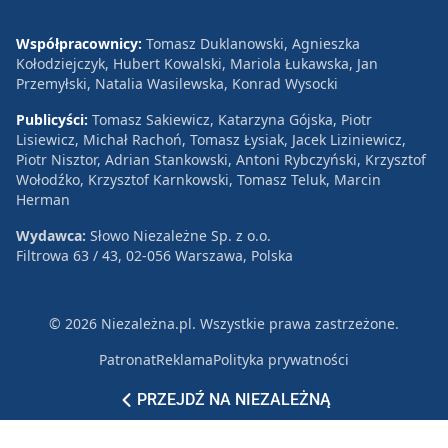
Współpracownicy:
Tomasz Duklanowski, Agnieszka
Kołodziejczyk, Hubert Kowalski, Mariola Łukawska, Jan
Przemyłski, Natalia Wasilewska, Konrad Wysocki
Publicyści:
Tomasz Sakiewicz, Katarzyna Gójska, Piotr
Lisiewicz, Michał Rachoń, Tomasz Łysiak, Jacek Liziniewicz,
Piotr Nisztor, Adrian Stankowski, Antoni Rybczyński, Krzysztof
Wołodźko, Krzysztof Karnkowski, Tomasz Teluk, Marcin
Herman
Wydawca:
Słowo Niezależne Sp. z o.o.
Filtrowa 63 / 43, 02-056 Warszawa, Polska
© 2026 Niezależna.pl. Wszystkie prawa zastrzeżone.
Patronat
Reklama
Polityka prywatności
PRZEJDŹ NA NIEZALEŻNĄ