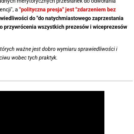
 żadnych merytorycznych przesłanek do odwołania
ncji", a
"polityczna presja" jest "zdarzeniem bez
wiedliwości do "do natychmiastowego zaprzestania
o przywrócenia wszystkich prezesów i wiceprezesów
tórych ważne jest dobro wymiaru sprawiedliwości i
ciwu wobec tych praktyk.