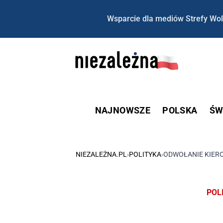
Wsparcie dla mediów Strefy Wol
NAJNOWSZE
POLSKA
ŚW
NIEZALEŻNA.PL
›
POLITYKA
›
ODWOŁANIE KIERO
POL