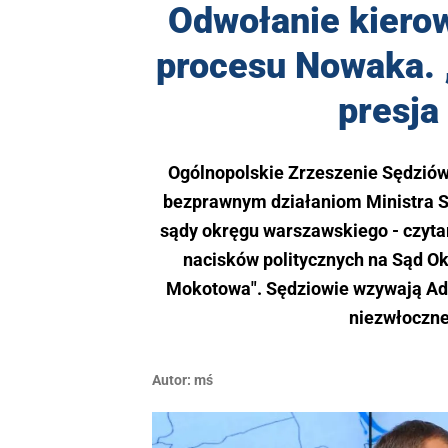
Odwołanie kiero
procesu Nowaka. 
presja
Ogólnopolskie Zrzeszenie Sędziów
bezprawnym działaniom Ministra Sp
sądy okręgu warszawskiego - czyta
nacisków politycznych na Sąd O
Mokotowa". Sędziowie wzywają Ada
niezwłoczne
Autor:
mś