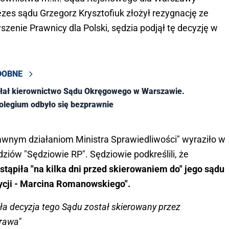
es sądu Grzegorz Krysztofiuk złożył rezygnację ze
zenie Prawnicy dla Polski, sędzia podjął tę decyzję w
DOBNE
łał kierownictwo Sądu Okręgowego w Warszawie.
olegium odbyło się bezprawnie
awnym działaniom Ministra Sprawiedliwości" wyraziło w
dziów "Sędziowie RP". Sędziowie podkreślili, że
stąpiła "na kilka dni przed skierowaniem do" jego sądu
ycji - Marcina Romanowskiego".
ziła decyzja tego Sądu został skierowany przez
rawa"