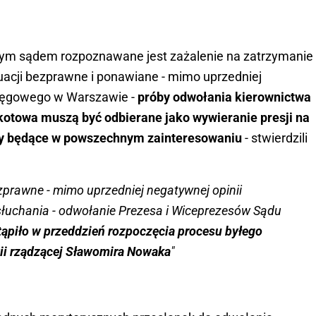
ym sądem rozpoznawane jest zażalenie na zatrzymanie
tuacji bezprawne i ponawiane - mimo uprzedniej
kręgowego w Warszawie -
próby odwołania kierownictwa
towa muszą być odbierane jako wywieranie presji na
wy będące w powszechnym zainteresowaniu
- stwierdzili
prawne - mimo uprzedniej negatywnej opinii
słuchania - odwołanie Prezesa i Wiceprezesów Sądu
tąpiło w przeddzień rozpoczęcia procesu byłego
rtii rządzącej Sławomira Nowaka
"