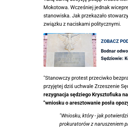
Mokotowa. Wcześniej jednak wiceprez
stanowiska. Jak przekazało stowarzys
związku z naciskami politycznymi.
ZOBACZ PO
Bodnar odwo
Sędziowie: K
"Stanowczy protest przeciwko bezpr
przyjętej dziś uchwale Zrzeszenie Sę
rezygnacja sędziego Krysztofiuka na
"wniosku o aresztowanie posła opoz
"Wniosku, który - jak potwierd
prokuratorów z naruszeniem p