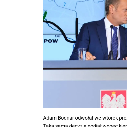
Donald Tusk i Sławomir Nowak
Adam Bodnar odwołał we wtorek pr
Taką samą decyzję podjął wobec kie