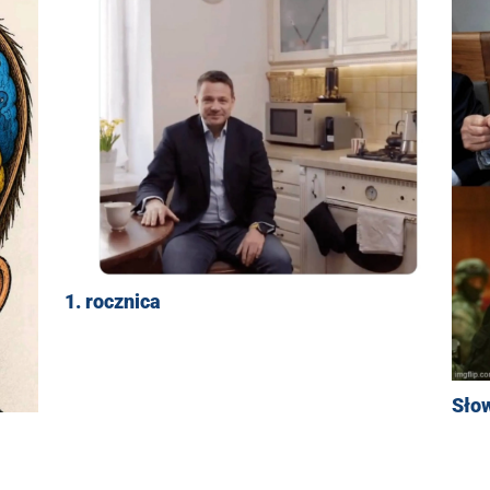
1. rocznica
Sło