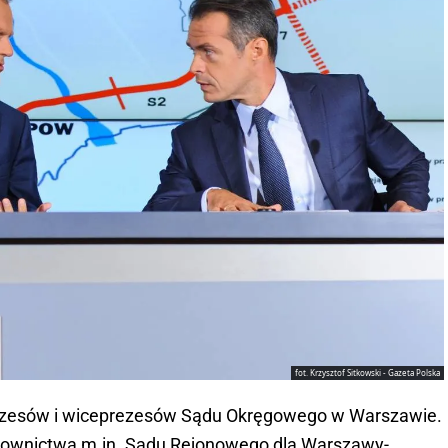
fot. Krzysztof Sitkowski - Gazeta Polska
ezesów i wiceprezesów Sądu Okręgowego w Warszawie.
rownictwa m.in. Sądu Rejonowego dla Warszawy-