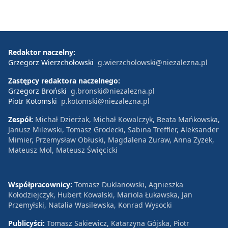
Redaktor naczelny:
Grzegorz Wierzchołowski
g.wierzcholowski@niezalezna.pl
Zastępcy redaktora naczelnego:
Grzegorz Broński
g.bronski@niezalezna.pl
Piotr Kotomski
p.kotomski@niezalezna.pl
Zespół:
Michał Dzierżak, Michał Kowalczyk, Beata Mańkowska,
Janusz Milewski, Tomasz Grodecki, Sabina Treffler, Aleksander
Mimier, Przemysław Obłuski, Magdalena Żuraw, Anna Zyzek,
Mateusz Mol, Mateusz Święcicki
Współpracownicy:
Tomasz Duklanowski, Agnieszka
Kołodziejczyk, Hubert Kowalski, Mariola Łukawska, Jan
Przemyłski, Natalia Wasilewska, Konrad Wysocki
Publicyści:
Tomasz Sakiewicz, Katarzyna Gójska, Piotr