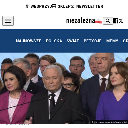
WESPRZYJ
SKLEP
NEWSLETTER
NAJNOWSZE
POLSKA
ŚWIAT
PETYCJE
MEMY
G
fot. - transmisja z konferencji PiS
Konferencja PiS