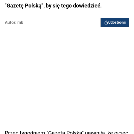
"Gazetę Polską", by się tego dowiedzieć.
Autor:
mk
Udostępnij
Przed tygodniem "Gazeta Polska" ujawniła, że ojciec