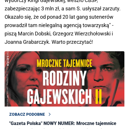
wyborczy Kingi Gajewskiej, weszło CBŚP,
zabezpieczając 3 mln zł, a sam S. usłyszał zarzuty.
Okazało się, że od ponad 20 lat gang sutenerów
prowadził tam nielegalną agencją towarzyską" -
piszą Marcin Dobski, Grzegorz Wierzchołowski i
Joanna Grabarczyk. Warto przeczytać!
ZOBACZ PODOBNE
"Gazeta Polska" NOWY NUMER: Mroczne tajemnice