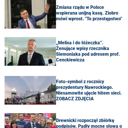
Zmiana rządu w Polsce
wspierana unijną kasą. Ziobro
mówi wprost. "To przestępstwo"
„Melisa i do łóżeczka”.
Żenujące wpisy rzecznika
Siemoniaka pod adresem prof.
Cenckiewicza
Foto-symbol z rocznicy
prezydentury Nawrockiego.
Niesamowite ujęcie hitem sieci.
ZOBACZ ZDJĘCIA
Drewnicki rozpoczął zbiórkę
podpisów. Padły mocne słowa o