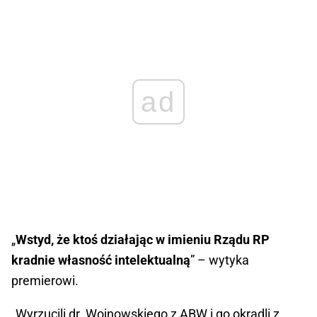
ad
„
Wstyd, że ktoś działając w imieniu Rządu RP
kradnie własność intelektualną
” – wytyka
premierowi.
„Wyrzucili dr. Wojnowskiego z ABW i go okradli z