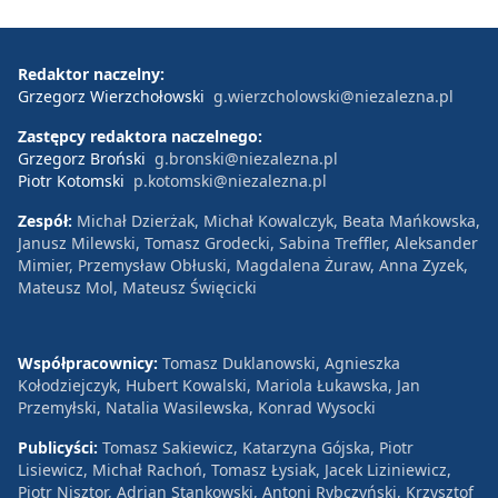
Redaktor naczelny:
Grzegorz Wierzchołowski
g.wierzcholowski@niezalezna.pl
Zastępcy redaktora naczelnego:
Grzegorz Broński
g.bronski@niezalezna.pl
Piotr Kotomski
p.kotomski@niezalezna.pl
Zespół:
Michał Dzierżak, Michał Kowalczyk, Beata Mańkowska,
Janusz Milewski, Tomasz Grodecki, Sabina Treffler, Aleksander
Mimier, Przemysław Obłuski, Magdalena Żuraw, Anna Zyzek,
Mateusz Mol, Mateusz Święcicki
Współpracownicy:
Tomasz Duklanowski, Agnieszka
Kołodziejczyk, Hubert Kowalski, Mariola Łukawska, Jan
Przemyłski, Natalia Wasilewska, Konrad Wysocki
Publicyści:
Tomasz Sakiewicz, Katarzyna Gójska, Piotr
Lisiewicz, Michał Rachoń, Tomasz Łysiak, Jacek Liziniewicz,
Piotr Nisztor, Adrian Stankowski, Antoni Rybczyński, Krzysztof