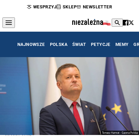
WESPRZYJ
SKLEP
NEWSLETTER
NAJNOWSZE
POLSKA
ŚWIAT
PETYCJE
MEMY
G
Tomasz Hamrat - Gazeta Polska
Jarosław Stróżyk