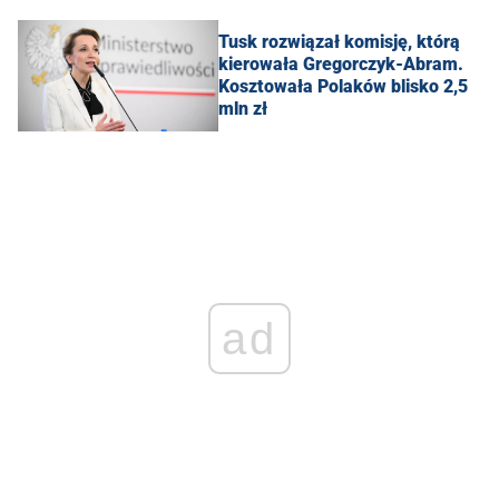
Tusk rozwiązał komisję, którą
kierowała Gregorczyk-Abram.
Kosztowała Polaków blisko 2,5
mln zł
ad