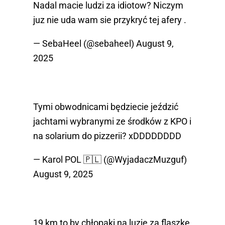
Nadal macie ludzi za idiotow? Niczym
juz nie uda wam sie przykryć tej afery .
— SebaHeel (@sebaheel)
August 9,
2025
Tymi obwodnicami będziecie jeździć
jachtami wybranymi ze środków z KPO i
na solarium do pizzerii? xDDDDDDDD
— Karol POL 🇵🇱 (@WyjadaczMuzguf)
August 9, 2025
19 km to by chłopaki na luzie za flaszkę