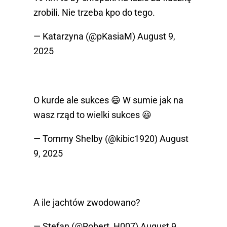
zrobili. Nie trzeba kpo do tego.
— Katarzyna (@pKasiaM)
August 9,
2025
O kurde ale sukces 😄 W sumie jak na
wasz rząd to wielki sukces 😃
— Tommy Shelby (@kibic1920)
August
9, 2025
A ile jachtów zwodowano?
— Stefan (@Robert_H007)
August 9,