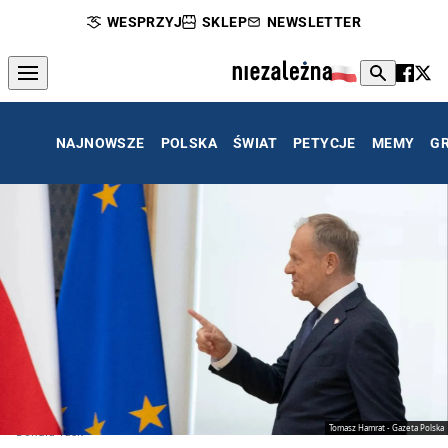
WESPRZYJ
SKLEP
NEWSLETTER
NAJNOWSZE
POLSKA
ŚWIAT
PETYCJE
MEMY
G
Tomasz Hamrat - Gazeta Polska
Donald Tusk