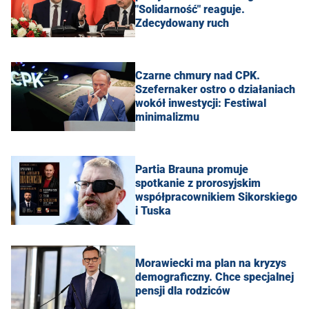
"Solidarność" reaguje.
Zdecydowany ruch
Czarne chmury nad CPK.
Szefernaker ostro o działaniach
wokół inwestycji: Festiwal
minimalizmu
Partia Brauna promuje
spotkanie z prorosyjskim
współpracownikiem Sikorskiego
i Tuska
Morawiecki ma plan na kryzys
demograficzny. Chce specjalnej
pensji dla rodziców