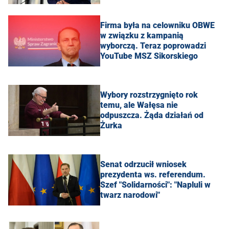
Firma była na celowniku OBWE
w związku z kampanią
wyborczą. Teraz poprowadzi
YouTube MSZ Sikorskiego
Wybory rozstrzygnięto rok
temu, ale Wałęsa nie
odpuszcza. Żąda działań od
Żurka
Senat odrzucił wniosek
prezydenta ws. referendum.
Szef "Solidarności": "Napluli w
twarz narodowi"