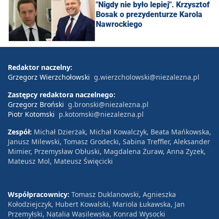
"Nigdy nie było lepiej". Krzysztof
Bosak o prezydenturze Karola
Nawrockiego
Redaktor naczelny:
Grzegorz Wierzchołowski
g.wierzcholowski@niezalezna.pl
Zastępcy redaktora naczelnego:
Grzegorz Broński
g.bronski@niezalezna.pl
Piotr Kotomski
p.kotomski@niezalezna.pl
Zespół:
Michał Dzierżak, Michał Kowalczyk, Beata Mańkowska,
Janusz Milewski, Tomasz Grodecki, Sabina Treffler, Aleksander
Mimier, Przemysław Obłuski, Magdalena Żuraw, Anna Zyzek,
Mateusz Mol, Mateusz Święcicki
Współpracownicy:
Tomasz Duklanowski, Agnieszka
Kołodziejczyk, Hubert Kowalski, Mariola Łukawska, Jan
Przemyłski, Natalia Wasilewska, Konrad Wysocki