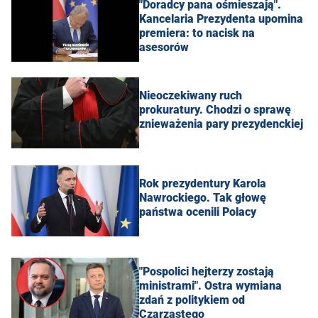
"Doradcy pana ośmieszają".
Kancelaria Prezydenta upomina
premiera: to nacisk na
asesorów
Nieoczekiwany ruch
prokuratury. Chodzi o sprawę
znieważenia pary prezydenckiej
Rok prezydentury Karola
Nawrockiego. Tak głowę
państwa ocenili Polacy
"Pospolici hejterzy zostają
ministrami". Ostra wymiana
zdań z politykiem od
Czarzastego