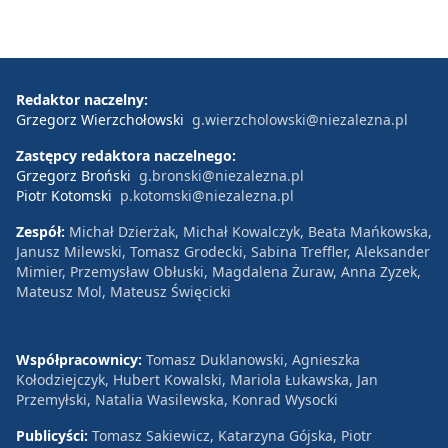
Redaktor naczelny:
Grzegorz Wierzchołowski
g.wierzcholowski@niezalezna.pl
Zastępcy redaktora naczelnego:
Grzegorz Broński
g.bronski@niezalezna.pl
Piotr Kotomski
p.kotomski@niezalezna.pl
Zespół:
Michał Dzierżak, Michał Kowalczyk, Beata Mańkowska,
Janusz Milewski, Tomasz Grodecki, Sabina Treffler, Aleksander
Mimier, Przemysław Obłuski, Magdalena Żuraw, Anna Zyzek,
Mateusz Mol, Mateusz Święcicki
Współpracownicy:
Tomasz Duklanowski, Agnieszka
Kołodziejczyk, Hubert Kowalski, Mariola Łukawska, Jan
Przemyłski, Natalia Wasilewska, Konrad Wysocki
Publicyści:
Tomasz Sakiewicz, Katarzyna Gójska, Piotr