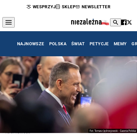
WESPRZYJ
SKLEP
NEWSLETTER
NAJNOWSZE
POLSKA
ŚWIAT
PETYCJE
MEMY
G
Fot. Tomasz Jędrzejowski - Gazeta Polska
Karol Nawrocki