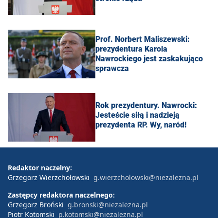
Prof. Norbert Maliszewski:
prezydentura Karola
Nawrockiego jest zaskakująco
sprawcza
Rok prezydentury. Nawrocki:
Jesteście siłą i nadzieją
prezydenta RP. Wy, naród!
Redaktor naczelny:
Grzegorz Wierzchołowski
g.wierzcholowski@niezalezna.pl
Zastępcy redaktora naczelnego:
Grzegorz Broński
g.bronski@niezalezna.pl
Piotr Kotomski
p.kotomski@niezalezna.pl