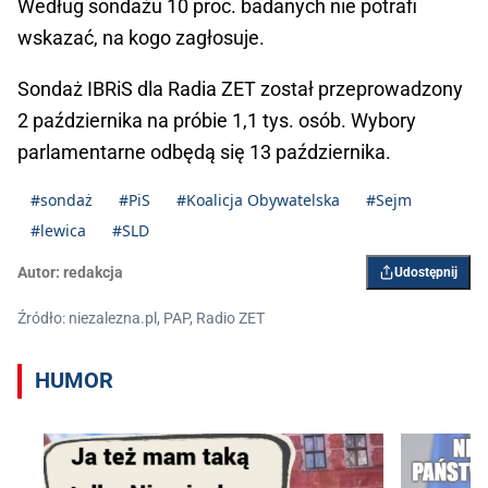
Według sondażu 10 proc. badanych nie potrafi
wskazać, na kogo zagłosuje.
Sondaż IBRiS dla Radia ZET został przeprowadzony
2 października na próbie 1,1 tys. osób. Wybory
parlamentarne odbędą się 13 października.
#sondaż
#PiS
#Koalicja Obywatelska
#Sejm
#lewica
#SLD
Autor:
redakcja
Udostępnij
Źródło: niezalezna.pl, PAP, Radio ZET
HUMOR