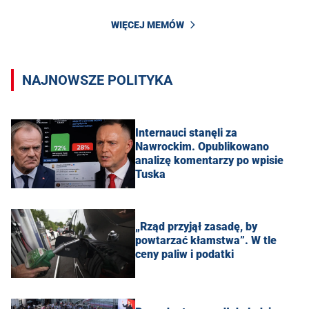
WIĘCEJ MEMÓW
NAJNOWSZE POLITYKA
Internauci stanęli za
Nawrockim. Opublikowano
analizę komentarzy po wpisie
Tuska
„Rząd przyjął zasadę, by
powtarzać kłamstwa”. W tle
ceny paliw i podatki