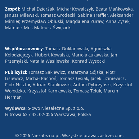
Zespół:
Michał Dzierżak, Michał Kowalczyk, Beata Mańkowska,
Janusz Milewski, Tomasz Grodecki, Sabina Treffler, Aleksander
Mimier, Przemysław Obłuski, Magdalena Żuraw, Anna Zyzek,
Mateusz Mol, Mateusz Święcicki
Współpracownicy:
Tomasz Duklanowski, Agnieszka
Kołodziejczyk, Hubert Kowalski, Mariola Łukawska, Jan
Przemyłski, Natalia Wasilewska, Konrad Wysocki
Publicyści:
Tomasz Sakiewicz, Katarzyna Gójska, Piotr
Lisiewicz, Michał Rachoń, Tomasz Łysiak, Jacek Liziniewicz,
Piotr Nisztor, Adrian Stankowski, Antoni Rybczyński, Krzysztof
Wołodźko, Krzysztof Karnkowski, Tomasz Teluk, Marcin
Herman
Wydawca:
Słowo Niezależne Sp. z o.o.
Filtrowa 63 / 43, 02-056 Warszawa, Polska
© 2026 Niezależna.pl. Wszystkie prawa zastrzeżone.