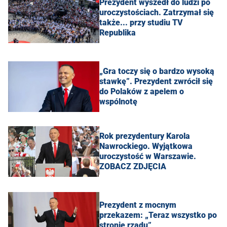
Prezydent wyszedł do ludzi po
uroczystościach. Zatrzymał się
także... przy studiu TV
Republika
„Gra toczy się o bardzo wysoką
stawkę”. Prezydent zwrócił się
do Polaków z apelem o
wspólnotę
Rok prezydentury Karola
Nawrockiego. Wyjątkowa
uroczystość w Warszawie.
ZOBACZ ZDJĘCIA
Prezydent z mocnym
przekazem: „Teraz wszystko po
stronie rządu”