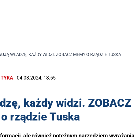
UJĄ WŁADZĘ, KAŻDY WIDZI. ZOBACZ MEMY O RZĄDZIE TUSKA
ITYKA
04.08.2024, 18:55
adzę, każdy widzi. ZOBACZ
 rządzie Tuska
 informacji, ale również potężnym narzędziem wyrażania