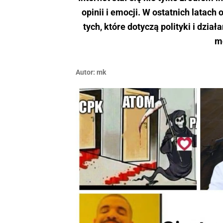
opinii i emocji. W ostatnich lata
tych, które dotyczą polityki i dzi
m
Autor:
mk