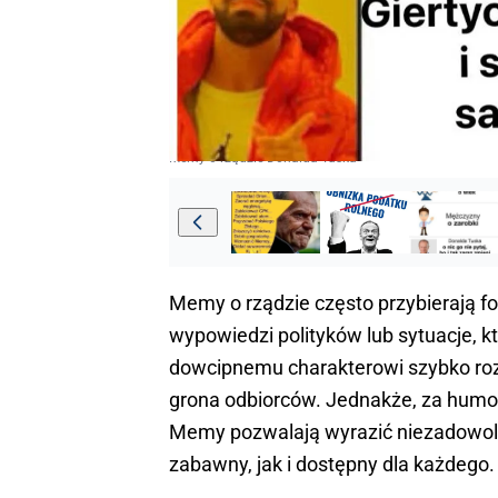
Memy o rządzie Donalda Tuska
Memy o rządzie często przybierają f
wypowiedzi polityków lub sytuacje, kt
dowcipnemu charakterowi szybko rozpr
grona odbiorców. Jednakże, za humore
Memy pozwalają wyrazić niezadowolen
zabawny, jak i dostępny dla każdego.