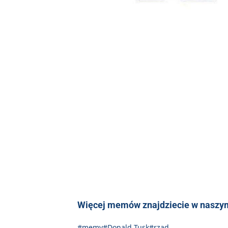
Więcej memów znajdziecie w naszym
#memy
#Donald Tusk
#rząd