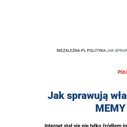
NIEZALEŻNA.PL
›
POLITYKA
›
JAK SPRAW
POL
Jak sprawują wł
MEMY o
Internet stał się nie tylko źródłem