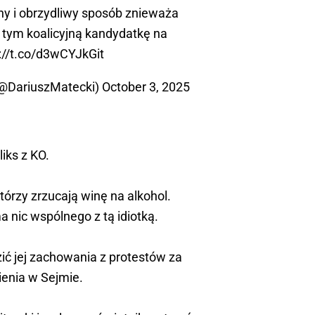
y i obrzydliwy sposób znieważa
w tym koalicyjną kandydatkę na
://t.co/d3wCYJkGit
(@DariuszMatecki)
October 3, 2025
liks z KO.
tórzy zrzucają winę na alkohol.
a nic wspólnego z tą idiotką.
ić jej zachowania z protestów za
ienia w Sejmie.