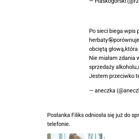
— Piaskogórski (@r
Po sieci biega wpis
herbaty🤪porównuje
obciętą głową,która
Nie miałam zdania 
sprzedaży alkoholu,
Jestem przeciwko t
— aneczka (@anecz
Posłanka Filiks odniosła się już do spr
telefonie.