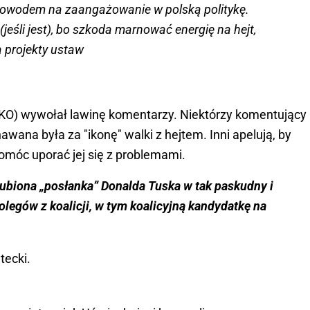
 dowodem na zaangażowanie w polską politykę.
jeśli jest), bo szkoda marnować energię na hejt,
a projekty ustaw
(KO) wywołał lawinę komentarzy. Niektórzy komentujący
nawana była za "ikonę" walki z hejtem. Inni apelują, by
omóc uporać jej się z problemami.
lubiona „posłanka” Donalda Tuska w tak paskudny i
legów z koalicji, w tym koalicyjną kandydatkę na
tecki.