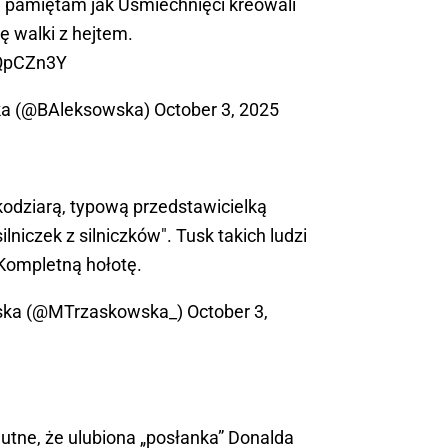
e pamiętam jak Uśmiechnięci kreowali
ę walki z hejtem.
3QpCZn3Y
ka (@BAleksowska)
October 3, 2025
 kodziarą, typową przedstawicielką
ilniczek z silniczków". Tusk takich ludzi
 Kompletną hołotę.
ska (@MTrzaskowska_)
October 3,
utne, że ulubiona „posłanka” Donalda