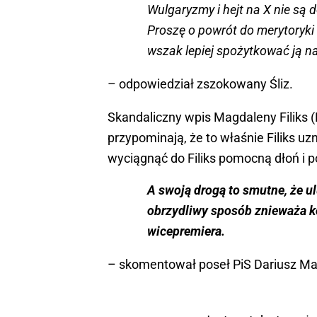
Wulgaryzmy i hejt na X nie są
Proszę o powrót do merytoryki (
wszak lepiej spożytkować ją n
– odpowiedział zszokowany Śliz.
Skandaliczny wpis Magdaleny Filiks 
przypominają, że to właśnie Filiks uz
wyciągnąć do Filiks pomocną dłoń i p
A swoją drogą to smutne, że u
obrzydliwy sposób znieważa ko
wicepremiera.
– skomentował poseł PiS Dariusz Ma