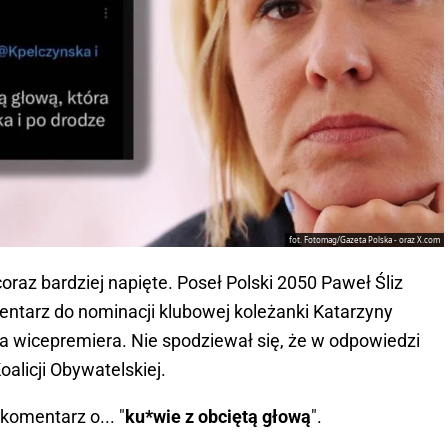
fot. Fotomag/Gazeta Polska - oraz X.com
 coraz bardziej napięte. Poseł Polski 2050 Paweł Śliz
entarz do nominacji klubowej koleżanki Katarzyny
a wicepremiera. Nie spodziewał się, że w odpowiedzi
oalicji Obywatelskiej.
komentarz o... "
ku*wie z obciętą głową
".