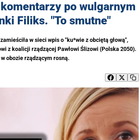
a komentarzy po wulgarnym
nki Filiks. "To smutne"
zamieściła w sieci wpis o "ku*wie z obciętą głową",
wi z koalicji rządzącej Pawłowi Ślizowi (Polska 2050).
 w obozie rządzącym rosną.