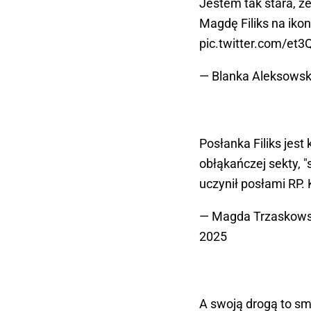
Jestem tak stara, ż
Magdę Filiks na ikon
pic.twitter.com/et
— Blanka Aleksows
Posłanka Filiks jest
obłąkańczej sekty, "s
uczynił posłami RP.
— Magda Trzaskow
2025
A swoją drogą to sm