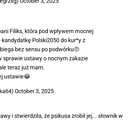
zegrzxg)
October 3, 2025
 pani Filiks, która pod wpływem mocnej
 kandydatkę Polski2050 do kur*y z
 biega bez sensu po podwórku🤨
w sprawie ustawy o nocnym zakazie
ale teraz już mam.
ej ustawie😂
ka64)
October 3, 2025
awy i stwierdziła, że psikusa zrobił jej... słownik w