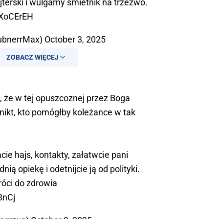
terski i wulgarny śmietnik na trzeźwo.
SXoCErEH
ubnerrMax)
October 3, 2025
ZOBACZ WIĘCEJ
e, że w tej opuszcoznej przez Boga
ię nikt, kto pomógłby koleżance w tak
ie hajs, kontakty, załatwcie pani
nią opiekę i odetnijcie ją od polityki.
róci do zdrowia
8nCj