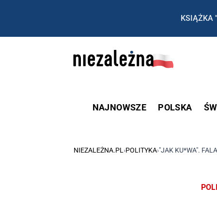
KSIĄŻKA 
NAJNOWSZE
POLSKA
ŚW
NIEZALEŻNA.PL
›
POLITYKA
›
"JAK KU*WA". FA
POL