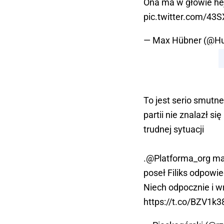
Ona ma w głowie hej
pic.twitter.com/43
— Max Hübner (@H
To jest serio smutn
partii nie znalazł s
trudnej sytuacji
.
@Platforma_org
mac
poseł Filiks odpowied
Niech odpocznie i w
https://t.co/BZV1k3