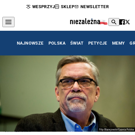
WESPRZYJ
SKLEP
NEWSLETTER
NAJNOWSZE
POLSKA
ŚWIAT
PETYCJE
MEMY
G
Filip Blazejowski/Gazeta Polska
Jacek Żakowski