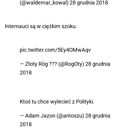
(@waldemar_kowal)
28 grudnia 2018
Internauci są w ciężkim szoku.
pic.twitter.com/5Ey4OMwAqv
— Złoty Róg ??? (@RogOty)
28 grudnia
2018
Ktoś tu chce wylecieć z Polityki.
— Adam Jazon (@antoszu)
28 grudnia
2018