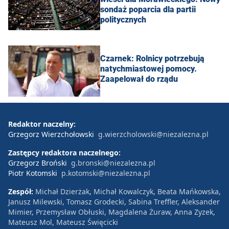
sondaż poparcia dla partii
politycznych
Czarnek: Rolnicy potrzebują
natychmiastowej pomocy.
Zaapelował do rządu
Redaktor naczelny:
Grzegorz Wierzchołowski
g.wierzcholowski@niezalezna.pl
Zastępcy redaktora naczelnego:
Grzegorz Broński
g.bronski@niezalezna.pl
Piotr Kotomski
p.kotomski@niezalezna.pl
Zespół:
Michał Dzierżak, Michał Kowalczyk, Beata Mańkowska,
Janusz Milewski, Tomasz Grodecki, Sabina Treffler, Aleksander
Mimier, Przemysław Obłuski, Magdalena Żuraw, Anna Zyzek,
Mateusz Mol, Mateusz Święcicki