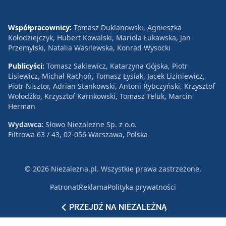
Współpracownicy:
Tomasz Duklanowski, Agnieszka
Kołodziejczyk, Hubert Kowalski, Mariola Łukawska, Jan
Przemyłski, Natalia Wasilewska, Konrad Wysocki
Publicyści:
Tomasz Sakiewicz, Katarzyna Gójska, Piotr
Lisiewicz, Michał Rachoń, Tomasz Łysiak, Jacek Liziniewicz,
Piotr Nisztor, Adrian Stankowski, Antoni Rybczyński, Krzysztof
Wołodźko, Krzysztof Karnkowski, Tomasz Teluk, Marcin
Herman
Wydawca:
Słowo Niezależne Sp. z o.o.
Filtrowa 63 / 43, 02-056 Warszawa, Polska
© 2026 Niezależna.pl. Wszystkie prawa zastrzeżone.
Patronat
Reklama
Polityka prywatności
PRZEJDŹ NA NIEZALEŻNĄ