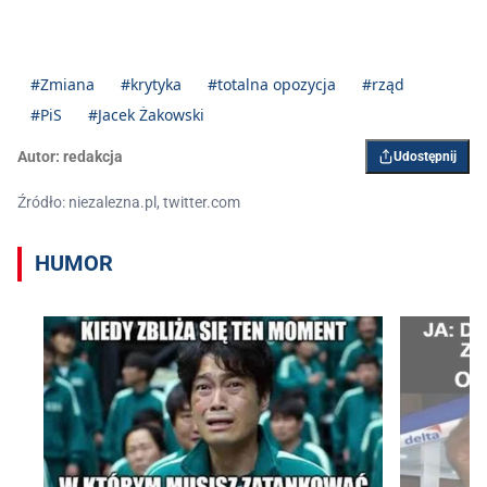
#Zmiana
#krytyka
#totalna opozycja
#rząd
#PiS
#Jacek Żakowski
Autor:
redakcja
Udostępnij
Źródło: niezalezna.pl, twitter.com
HUMOR