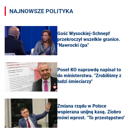
NAJNOWSZE POLITYKA
Gość Wysockiej-Schnepf
przekroczył wszelkie granice.
"Nawrocki ćpa"
Poseł KO naprawdę napisał to
do ministerstwa. "Zrobiliśmy z
ludzi śmieciarzy"
Zmiana rządu w Polsce
wspierana unijną kasą. Ziobro
mówi wprost. "To przestępstwo"