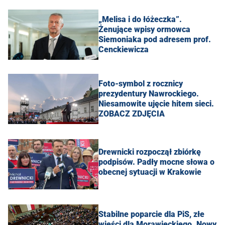
„Melisa i do łóżeczka”.
Żenujące wpisy ormowca
Siemoniaka pod adresem prof.
Cenckiewicza
Foto-symbol z rocznicy
prezydentury Nawrockiego.
Niesamowite ujęcie hitem sieci.
ZOBACZ ZDJĘCIA
Drewnicki rozpoczął zbiórkę
podpisów. Padły mocne słowa o
obecnej sytuacji w Krakowie
Stabilne poparcie dla PiS, złe
wieści dla Morawieckiego. Nowy