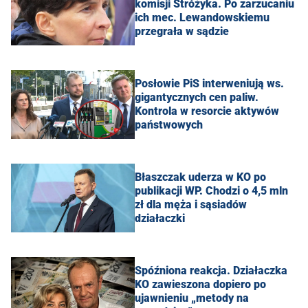
komisji Stróżyka. Po zarzucaniu
ich mec. Lewandowskiemu
przegrała w sądzie
Posłowie PiS interweniują ws.
gigantycznych cen paliw.
Kontrola w resorcie aktywów
państwowych
Błaszczak uderza w KO po
publikacji WP. Chodzi o 4,5 mln
zł dla męża i sąsiadów
działaczki
Spóźniona reakcja. Działaczka
KO zawieszona dopiero po
ujawnieniu „metody na