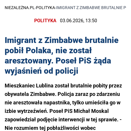
NIEZALEŻNA.PL
›
POLITYKA
›
IMIGRANT Z ZIMBABWE BRUTALNIE POB
POLITYKA
03.06.2026, 13:50
Imigrant z Zimbabwe brutalnie
pobił Polaka, nie został
aresztowany. Poseł PiS żąda
wyjaśnień od policji
Mieszkaniec Lublina został brutalnie pobity przez
obywatela Zimbabwe. Policja zaraz po zdarzeniu
nie aresztowała napastnika, tylko umieściła go w
izbie wytrzeźwień. Poseł PiS Michał Moskal
zapowiedział podjęcie interwencji w tej sprawie. -
Nie rozumiem tej pobłażliwości wobec