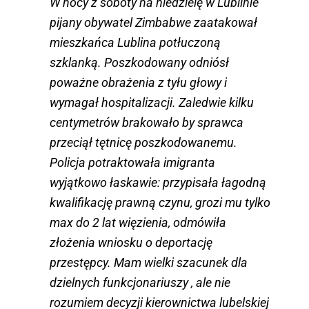
W nocy z soboty na niedzielę w Lublinie
pijany obywatel Zimbabwe zaatakował
mieszkańca Lublina potłuczoną
szklanką. Poszkodowany odniósł
poważne obrażenia z tyłu głowy i
wymagał hospitalizacji. Zaledwie kilku
centymetrów brakowało by sprawca
przeciął tętnicę poszkodowanemu.
Policja potraktowała imigranta
wyjątkowo łaskawie: przypisała łagodną
kwalifikację prawną czynu, grozi mu tylko
max do 2 lat więzienia, odmówiła
złożenia wniosku o deportację
przestępcy. Mam wielki szacunek dla
dzielnych funkcjonariuszy , ale nie
rozumiem decyzji kierownictwa lubelskiej