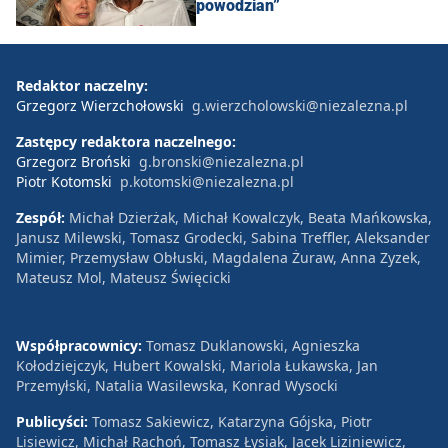
powodzian”
Redaktor naczelny:
Grzegorz Wierzchołowski
g.wierzcholowski@niezalezna.pl
Zastępcy redaktora naczelnego:
Grzegorz Broński
g.bronski@niezalezna.pl
Piotr Kotomski
p.kotomski@niezalezna.pl
Zespół:
Michał Dzierżak, Michał Kowalczyk, Beata Mańkowska,
Janusz Milewski, Tomasz Grodecki, Sabina Treffler, Aleksander
Mimier, Przemysław Obłuski, Magdalena Żuraw, Anna Zyzek,
Mateusz Mol, Mateusz Święcicki
Współpracownicy:
Tomasz Duklanowski, Agnieszka
Kołodziejczyk, Hubert Kowalski, Mariola Łukawska, Jan
Przemyłski, Natalia Wasilewska, Konrad Wysocki
Publicyści:
Tomasz Sakiewicz, Katarzyna Gójska, Piotr
Lisiewicz, Michał Rachoń, Tomasz Łysiak, Jacek Liziniewicz,