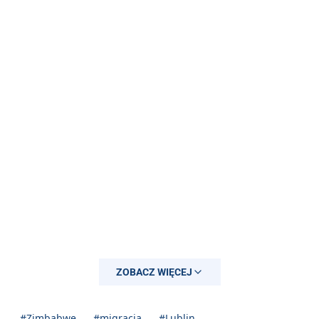
ZOBACZ WIĘCEJ
#Zimbabwe
#migracja
#Lublin