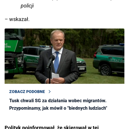
policji
– wskazał.
ZOBACZ PODOBNE
Tusk chwali SG za działania wobec migrantów.
Przypominamy, jak mówił o "biednych ludziach"
Polityk poinformował, że skierował w tej