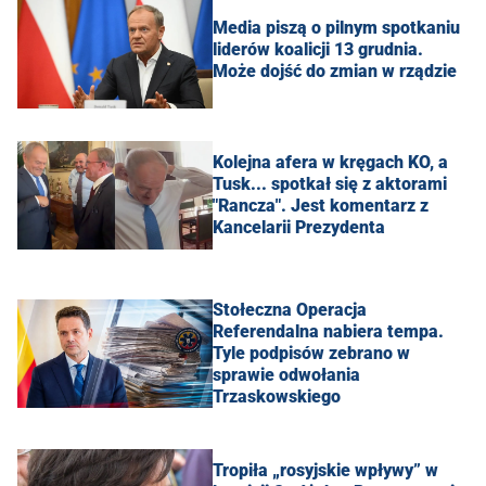
Media piszą o pilnym spotkaniu
liderów koalicji 13 grudnia.
Może dojść do zmian w rządzie
Kolejna afera w kręgach KO, a
Tusk... spotkał się z aktorami
"Rancza". Jest komentarz z
Kancelarii Prezydenta
Stołeczna Operacja
Referendalna nabiera tempa.
Tyle podpisów zebrano w
sprawie odwołania
Trzaskowskiego
Tropiła „rosyjskie wpływy” w