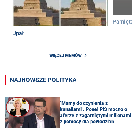
Pamiętac
Upał
WIĘCEJ MEMÓW
NAJNOWSZE POLITYKA
"Mamy do czynienia z
kanaliami". Poseł PiS mocno o
aferze z zagarniętymi milionami
z pomocy dla powodzian