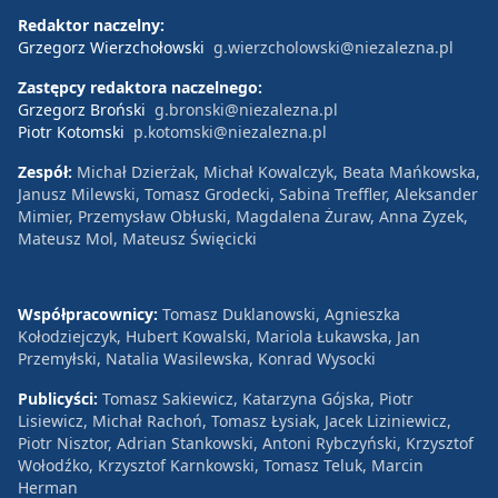
Redaktor naczelny:
Grzegorz Wierzchołowski
g.wierzcholowski@niezalezna.pl
Zastępcy redaktora naczelnego:
Grzegorz Broński
g.bronski@niezalezna.pl
Piotr Kotomski
p.kotomski@niezalezna.pl
Zespół:
Michał Dzierżak, Michał Kowalczyk, Beata Mańkowska,
Janusz Milewski, Tomasz Grodecki, Sabina Treffler, Aleksander
Mimier, Przemysław Obłuski, Magdalena Żuraw, Anna Zyzek,
Mateusz Mol, Mateusz Święcicki
Współpracownicy:
Tomasz Duklanowski, Agnieszka
Kołodziejczyk, Hubert Kowalski, Mariola Łukawska, Jan
Przemyłski, Natalia Wasilewska, Konrad Wysocki
Publicyści:
Tomasz Sakiewicz, Katarzyna Gójska, Piotr
Lisiewicz, Michał Rachoń, Tomasz Łysiak, Jacek Liziniewicz,
Piotr Nisztor, Adrian Stankowski, Antoni Rybczyński, Krzysztof
Wołodźko, Krzysztof Karnkowski, Tomasz Teluk, Marcin
Herman