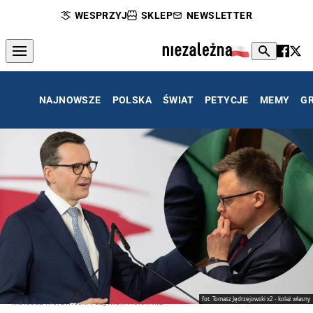
WESPRZYJ
SKLEP
NEWSLETTER
NAJNOWSZE
POLSKA
ŚWIAT
PETYCJE
MEMY
G
fot. Tomasz Jędrzejowski x2 - kolaż własny
Mateusz Morawiecki i Szymon Hołownia