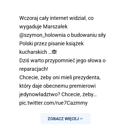
Wczoraj cały internet widział, co
wygaduje Marszałek
@szymon_holownia
o budowaniu siły
Polski przez pisanie książek
kucharskich …🙈
Dziś warto przypomnieć jego słowa o
reparacjach!
Chcecie, żeby oni mieli prezydenta,
który daje obecnemu premierowi
jedynowładztwo? Chcecie, żeby…
pic.twitter.com/rue7Cazmmy
— Mateusz Morawiecki
ZOBACZ WIĘCEJ
(@MorawieckiM)
May 8, 2025