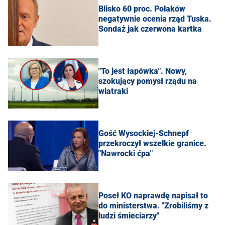
Blisko 60 proc. Polaków
negatywnie ocenia rząd Tuska.
Sondaż jak czerwona kartka
"To jest łapówka". Nowy,
szokujący pomysł rządu na
wiatraki
Gość Wysockiej-Schnepf
przekroczył wszelkie granice.
"Nawrocki ćpa"
Poseł KO naprawdę napisał to
do ministerstwa. "Zrobiliśmy z
ludzi śmieciarzy"