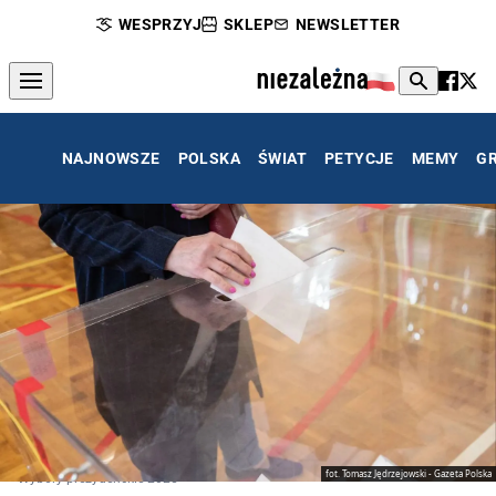
WESPRZYJ
SKLEP
NEWSLETTER
NAJNOWSZE
POLSKA
ŚWIAT
PETYCJE
MEMY
G
fot. Tomasz Jędrzejowski - Gazeta Polska
Wybory prezydenckie 2025