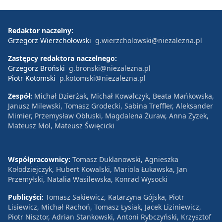
Redaktor naczelny:
Grzegorz Wierzchołowski
g.wierzcholowski@niezalezna.pl
Zastępcy redaktora naczelnego:
Grzegorz Broński
g.bronski@niezalezna.pl
Piotr Kotomski
p.kotomski@niezalezna.pl
Zespół:
Michał Dzierżak, Michał Kowalczyk, Beata Mańkowska,
Janusz Milewski, Tomasz Grodecki, Sabina Treffler, Aleksander
Mimier, Przemysław Obłuski, Magdalena Żuraw, Anna Zyzek,
Mateusz Mol, Mateusz Święcicki
Współpracownicy:
Tomasz Duklanowski, Agnieszka
Kołodziejczyk, Hubert Kowalski, Mariola Łukawska, Jan
Przemyłski, Natalia Wasilewska, Konrad Wysocki
Publicyści:
Tomasz Sakiewicz, Katarzyna Gójska, Piotr
Lisiewicz, Michał Rachoń, Tomasz Łysiak, Jacek Liziniewicz,
Piotr Nisztor, Adrian Stankowski, Antoni Rybczyński, Krzysztof