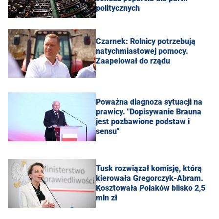
politycznych
Czarnek: Rolnicy potrzebują
natychmiastowej pomocy.
Zaapelował do rządu
Poważna diagnoza sytuacji na
prawicy. "Dopisywanie Brauna
jest pozbawione podstaw i
sensu"
Tusk rozwiązał komisję, którą
kierowała Gregorczyk-Abram.
Kosztowała Polaków blisko 2,5
mln zł