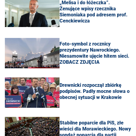
„Melisa i do łóżeczka”.
Żenujące wpisy rzecznika
Siemoniaka pod adresem prof.
Cenckiewicza
Foto-symbol z rocznicy
prezydentury Nawrockiego.
Niesamowite ujęcie hitem sieci.
ZOBACZ ZDJĘCIA
Drewnicki rozpoczął zbiórkę
podpisów. Padły mocne słowa o
obecnej sytuacji w Krakowie
Stabilne poparcie dla PiS, złe
wieści dla Morawieckiego. Nowy
sondaż poparcia dla partii