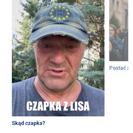
Postać z
Skąd czapka?