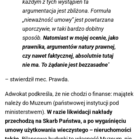
każdym z tych wystąpień ta
argumentacja jest zbliżona. Formuła
„nieważność umowy” jest powtarzana
uporczywie, w taki bardzo dobitny
sposób.
Natomiast w mojej ocenie, jako
prawnika, argumentów natury prawnej,
czy nawet faktycznej, absolutnie tutaj
nie ma. To żądanie jest bezzasadne
"
– stwierdził mec. Prawda.
Adwokat podkreśla, że nie chodzi o finanse: majątek
należy do Muzeum (państwowej instytucji pod
ministerstwem).
W razie likwidacji nakłady
przechodzą na Skarb Państwa, a po wygaśnięciu
umowy użytkowania wieczystego – nieruchomości
także.
Bilansowo budynki to własność Muzeum, nie