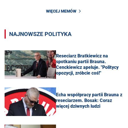
WIĘCEJ MEMÓW
NAJNOWSZE POLITYKA
Reseciarz Bratkiewicz na
spotkaniu partii Brauna.
Cenckiewicz apeluje. "Politycy
opozycji, zróbcie coś!"
Echa współpracy partii Brauna z
reseciarzem. Bosak: Coraz
więcej dziwnych ludzi