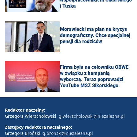
i Tuska
Morawiecki ma plan na kryzys
demograficzny. Chce specjalnej
pensji dla rodziców
Firma była na celowniku OBWE
w związku z kampanią
wyborczą. Teraz poprowadzi
YouTube MSZ Sikorskiego
Redaktor naczelny:
Grzegorz Wierzchołowski
g.wierzcholowski@niezalezna.pl
Zastępcy redaktora naczelnego:
Grzegorz Broński
g.bronski@niezalezna.pl