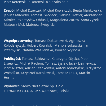
Piotr Kotomski
p.kotomski@niezalezna.pl
Zespół:
Michał Dzierżak, Michał Kowalczyk, Beata Mańkowska,
Janusz Milewski, Tomasz Grodecki, Sabina Treffler, Aleksander
Mimier, Przemysław Obłuski, Magdalena Żuraw, Anna Zyzek,
Mateusz Mol, Mateusz Święcicki
Współpracownicy:
Tomasz Duklanowski, Agnieszka
Kołodziejczyk, Hubert Kowalski, Mariola Łukawska, Jan
Przemyłski, Natalia Wasilewska, Konrad Wysocki
Publicyści:
Tomasz Sakiewicz, Katarzyna Gójska, Piotr
Lisiewicz, Michał Rachoń, Tomasz Łysiak, Jacek Liziniewicz,
Piotr Nisztor, Adrian Stankowski, Antoni Rybczyński, Krzysztof
Wołodźko, Krzysztof Karnkowski, Tomasz Teluk, Marcin
Herman
Wydawca:
Słowo Niezależne Sp. z o.o.
Filtrowa 63 / 43, 02-056 Warszawa, Polska