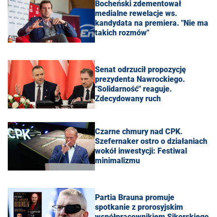
Bocheński zdementował
medialne rewelacje ws.
kandydata na premiera. "Nie ma
takich rozmów"
Senat odrzucił propozycję
prezydenta Nawrockiego.
"Solidarność" reaguje.
Zdecydowany ruch
Czarne chmury nad CPK.
Szefernaker ostro o działaniach
wokół inwestycji: Festiwal
minimalizmu
Partia Brauna promuje
spotkanie z prorosyjskim
współpracownikiem Sikorskiego