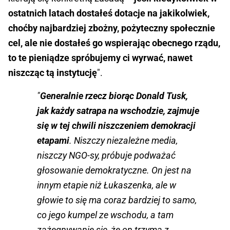
ostatnich latach dostałeś dotacje na jakikolwiek,
choćby najbardziej zbożny, pożyteczny społecznie
cel, ale nie dostałeś go wspierając obecnego rządu,
to te pieniądze spróbujemy ci wyrwać, nawet
niszcząc tą instytucję
".
"
Generalnie rzecz biorąc Donald Tusk,
jak każdy satrapa na wschodzie, zajmuje
się w tej chwili niszczeniem demokracji
etapami
. Niszczy niezależne media,
niszczy NGO-sy, próbuje podważać
głosowanie demokratyczne. On jest na
innym etapie niż Łukaszenka, ale w
głowie to się ma coraz bardziej to samo,
co jego kumpel ze wschodu, a tam
zażegnywanie się, że on trzyma z