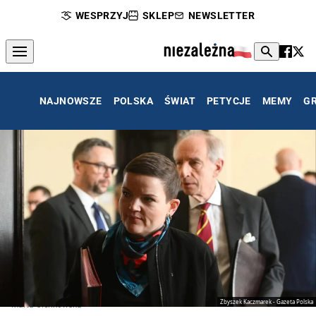
WESPRZYJ
SKLEP
NEWSLETTER
NAJNOWSZE
POLSKA
ŚWIAT
PETYCJE
MEMY
G
Zbyszek Kaczmarek - Gazeta Polska
Marta Cienkowska