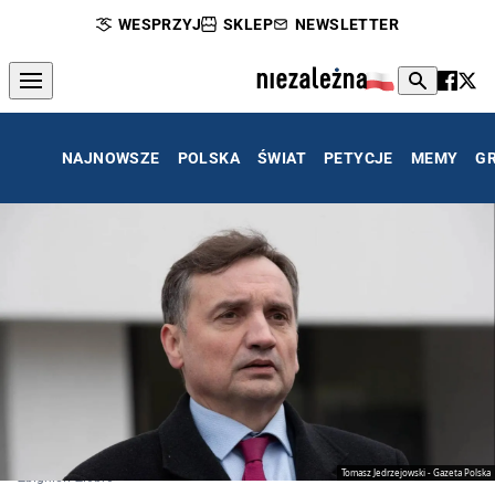
WESPRZYJ
SKLEP
NEWSLETTER
NAJNOWSZE
POLSKA
ŚWIAT
PETYCJE
MEMY
G
Tomasz Jedrzejowski - Gazeta Polska
Zbigniew Ziobro