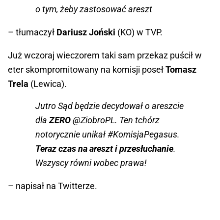
o tym, żeby zastosować areszt
– tłumaczył
Dariusz Joński
(KO) w TVP.
Już wczoraj wieczorem taki sam przekaz puścił w
eter skompromitowany na komisji poseł
Tomasz
Trela
(Lewica).
Jutro Sąd będzie decydował o areszcie
dla
ZERO
@ZiobroPL. Ten tchórz
notorycznie unikał #KomisjaPegasus.
Teraz czas na areszt i przesłuchanie
.
Wszyscy równi wobec prawa!
– napisał na Twitterze.