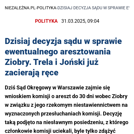
NIEZALEŻNA.PL
›
POLITYKA
›
DZISIAJ DECYZJA SĄDU W SPRAWIE EW
POLITYKA
31.03.2025, 09:04
Dzisiaj decyzja sądu w sprawie
ewentualnego aresztowania
Ziobry. Trela i Joński już
zacierają ręce
Dziś Sąd Okręgowy w Warszawie zajmie się
wnioskiem komisji o areszt do 30 dni wobec Ziobry
w związku z jego rzekomym niestawiennictwem na
wyznaczonych przesłuchaniach komisji. Decyzję
taką podjęto na niesławnym posiedzeniu, z którego
członkowie komisji uciekali, byle tylko zdążyć