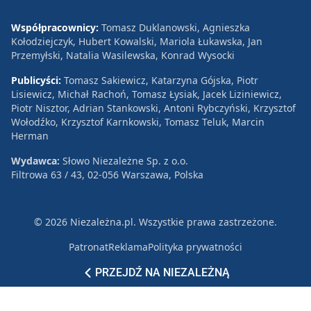
Współpracownicy:
Tomasz Duklanowski, Agnieszka
Kołodziejczyk, Hubert Kowalski, Mariola Łukawska, Jan
Przemyłski, Natalia Wasilewska, Konrad Wysocki
Publicyści:
Tomasz Sakiewicz, Katarzyna Gójska, Piotr
Lisiewicz, Michał Rachoń, Tomasz Łysiak, Jacek Liziniewicz,
Piotr Nisztor, Adrian Stankowski, Antoni Rybczyński, Krzysztof
Wołodźko, Krzysztof Karnkowski, Tomasz Teluk, Marcin
Herman
Wydawca:
Słowo Niezależne Sp. z o.o.
Filtrowa 63 / 43, 02-056 Warszawa, Polska
© 2026 Niezależna.pl. Wszystkie prawa zastrzeżone.
Patronat
Reklama
Polityka prywatności
PRZEJDŹ NA NIEZALEŻNĄ