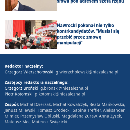
słowa pod adresem szefa rządu
Nawrocki pokonał nie tylko
kontrkandydatów. "Musiał się
przebić przez zmowę
manipulacji"
Redaktor naczelny:
Grzegorz Wierzchołowski
g.wierzcholowski@niezalezna.pl
Zastępcy redaktora naczelnego:
Grzegorz Broński
g.bronski@niezalezna.pl
Piotr Kotomski
p.kotomski@niezalezna.pl
Zespół:
Michał Dzierżak, Michał Kowalczyk, Beata Mańkowska,
Janusz Milewski, Tomasz Grodecki, Sabina Treffler, Aleksander
Mimier, Przemysław Obłuski, Magdalena Żuraw, Anna Zyzek,
Mateusz Mol, Mateusz Święcicki