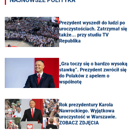
Prezydent wyszedł do ludzi po
uroczystościach. Zatrzymał się
także... przy studiu TV
Republika
„Gra toczy się o bardzo wysoką
stawkę”. Prezydent zwrócił się
do Polaków z apelem o
wspólnotę
Rok prezydentury Karola
Nawrockiego. Wyjątkowa
uroczystość w Warszawie.
ZOBACZ ZDJĘCIA