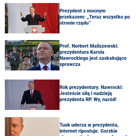
Prezydent z mocnym
przekazem: „Teraz wszystko po
stronie rządu”
Prof. Norbert Maliszewski:
prezydentura Karola
Nawrockiego jest zaskakująco
sprawcza
Rok prezydentury. Nawrocki:
Jesteście siłą i nadzieją
prezydenta RP. Wy, naród!
Tusk uderza w prezydenta,
internet ripostuje. Gorzkie