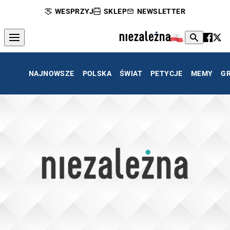
WESPRZYJ
SKLEP
NEWSLETTER
NAJNOWSZE
POLSKA
ŚWIAT
PETYCJE
MEMY
G