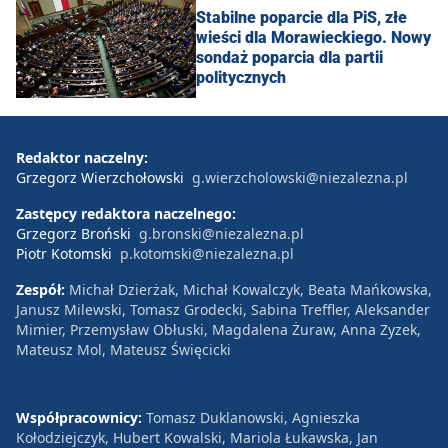
Stabilne poparcie dla PiS, złe
wieści dla Morawieckiego. Nowy
sondaż poparcia dla partii
politycznych
Redaktor naczelny:
Grzegorz Wierzchołowski
g.wierzcholowski@niezalezna.pl
Zastępcy redaktora naczelnego:
Grzegorz Broński
g.bronski@niezalezna.pl
Piotr Kotomski
p.kotomski@niezalezna.pl
Zespół:
Michał Dzierżak, Michał Kowalczyk, Beata Mańkowska,
Janusz Milewski, Tomasz Grodecki, Sabina Treffler, Aleksander
Mimier, Przemysław Obłuski, Magdalena Żuraw, Anna Zyzek,
Mateusz Mol, Mateusz Święcicki
Współpracownicy:
Tomasz Duklanowski, Agnieszka
Kołodziejczyk, Hubert Kowalski, Mariola Łukawska, Jan